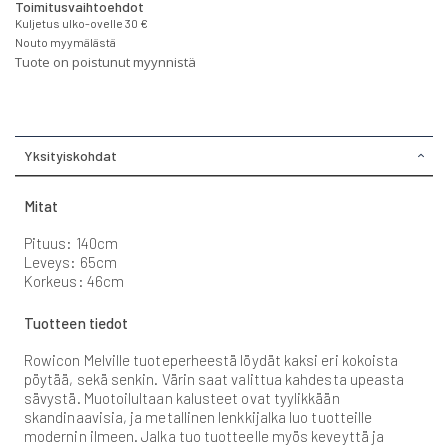
Toimitusvaihtoehdot
Kuljetus ulko-ovelle 30 €
Nouto myymälästä
Tuote on poistunut myynnistä
Yksityiskohdat
Mitat
Pituus: 140cm
Leveys: 65cm
Korkeus: 46cm
Tuotteen tiedot
Rowicon Melville tuoteperheestä löydät kaksi eri kokoista
pöytää, sekä senkin. Värin saat valittua kahdesta upeasta
sävystä. Muotoilultaan kalusteet ovat tyylikkään
skandinaavisia, ja metallinen lenkkijalka luo tuotteille
modernin ilmeen. Jalka tuo tuotteelle myös keveyttä ja