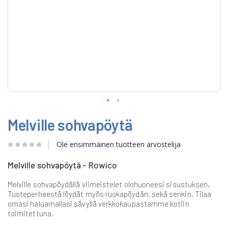
Skip
Melville sohvapöytä
to
the
beginning
Ole ensimmäinen tuotteen arvostelija
of
the
Melville sohvapöytä - Rowico
images
gallery
Melville sohvapöydällä viimeistelet olohuoneesi sisustuksen.
Tuoteperheestä löydät myös ruokapöydän, sekä senkin. Tilaa
omasi haluamallasi sävyllä verkkokaupastamme kotiin
toimitettuna.