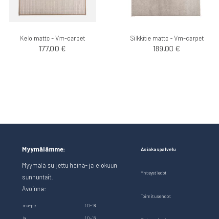
Kelo matto - Vm-carpet
Silkkitie matto - Vm-carpet
177,00 €
189,00 €
Myymälämme:
Asiakaspalvelu
Myymälä suljettu heinä- ja elokuun
Yhteystiedot
sunnuntait.
Avoinna:
Toimitusehdot
ma-pe
10-18
la
10-16