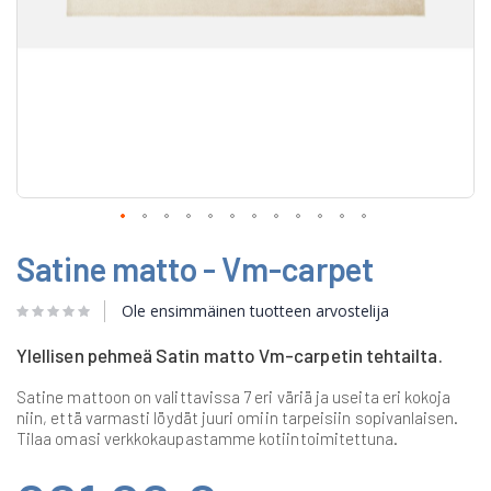
Skip
Satine matto - Vm-carpet
to
the
beginning
Ole ensimmäinen tuotteen arvostelija
of
the
Ylellisen pehmeä Satin matto Vm-carpetin tehtailta.
images
gallery
Satine mattoon on valittavissa 7 eri väriä ja useita eri kokoja
niin, että varmasti löydät juuri omiin tarpeisiin sopivanlaisen.
Tilaa omasi verkkokaupastamme kotiintoimitettuna.