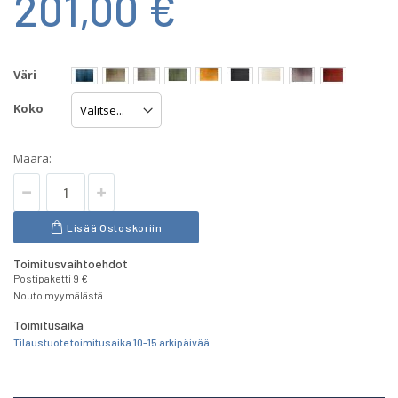
201,00 €
Väri
Koko
Määrä:
Lisää Ostoskoriin
Toimitusvaihtoehdot
Postipaketti 9 €
Nouto myymälästä
Toimitusaika
Tilaustuote toimitusaika 10-15 arkipäivää