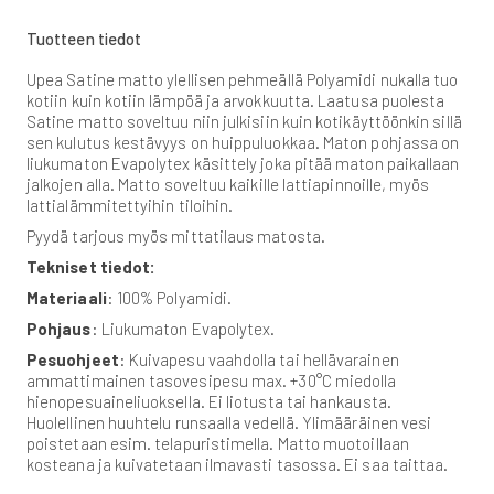
Tuotteen tiedot
Upea Satine matto ylellisen pehmeällä Polyamidi nukalla tuo
kotiin kuin kotiin lämpöä ja arvokkuutta. Laatusa puolesta
Satine matto soveltuu niin julkisiin kuin kotikäyttöönkin sillä
sen kulutus kestävyys on huippuluokkaa. Maton pohjassa on
liukumaton Evapolytex käsittely joka pitää maton paikallaan
jalkojen alla. Matto soveltuu kaikille lattiapinnoille, myös
lattialämmitettyihin tiloihin.
Pyydä tarjous myös mittatilaus matosta.
Tekniset tiedot:
Materiaali
: 100% Polyamidi.
Pohjaus
: Liukumaton Evapolytex.
Pesuohjeet
: Kuivapesu vaahdolla tai hellävarainen
ammattimainen tasovesipesu max. +30°C miedolla
hienopesuaineliuoksella. Ei liotusta tai hankausta.
Huolellinen huuhtelu runsaalla vedellä. Ylimääräinen vesi
poistetaan esim. telapuristimella. Matto muotoillaan
kosteana ja kuivatetaan ilmavasti tasossa. Ei saa taittaa.