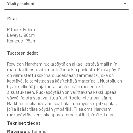
Yksityiskohdat
Mitat
Pituus: 140cm
Leveys: 90cm
Korkeus: 75cm
Tuotteen tiedot
Rowicon Markham ruokapöytä on aikaa kestävä malli niin
materiaaliensa kuin muotoilunsakin puolesta. Ruokapöytä
on valmistettu kokonaisuudessaan tammesta, joka on
kestävä, ja tarvittaessa käsiteltävä materiaali. Muotoilu on
hyvin selkeää ja ajatonta, sopien näin moneen eri
sisustukseen. Ruokapöytään on valittavana kaksi upeaa
sävyä, joista saat valittua juuri itselle mieluisan värin.
Markham ruokapöytään saat tilattua myöskin jatkopalat,
joilla lisäät tilaa pöydän ympärillä. Tilaa oma Markham
ruokapöytäsi verkkokaupastamme kotiin toimitettuna.
Tekniset tiedot:
Materiaali:
Tammi.