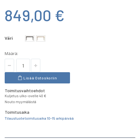
849,00 €
Väri
Määrä:
Lisää Ostoskoriin
Toimitusvaihtoehdot
Kuljetus ulko-ovelle 40 €
Nouto myymälästä
Toimitusaika
Tilaustuote toimitusaika 10-15 arkipäivää