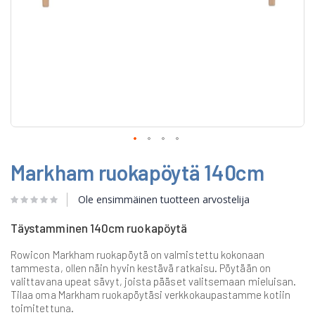
Skip
Markham ruokapöytä 140cm
to
the
beginning
Ole ensimmäinen tuotteen arvostelija
of
the
Täystamminen 140cm ruokapöytä
images
gallery
Rowicon Markham ruokapöytä on valmistettu kokonaan
tammesta, ollen näin hyvin kestävä ratkaisu. Pöytään on
valittavana upeat sävyt, joista pääset valitsemaan mieluisan.
Tilaa oma Markham ruokapöytäsi verkkokaupastamme kotiin
toimitettuna.