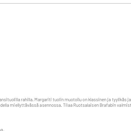
nsituolilla rahilla. Margariti tuolin muotoilu on klassinen ja tyylikäs
todella miellyttävässä asennossa. Tilaa Ruotsalaisen Brafabin valmis
na.