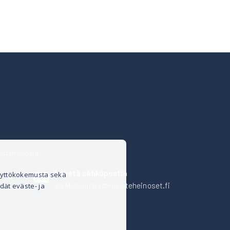
isteriseloste
Lähetä sähköpostia
äyttökokemusta sekä
verkkokauppa@kalusteheinoset.fi
dät eväste- ja