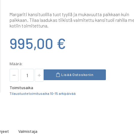
Margariti kansituolilla tuot tyyliä ja mukavuutta paikkaan kuin
paikkaan. Tilaa laadukas tiikistä valmitettu kansituoli rahilla me
kotiin toimitettuna.
995,00 €
Määrä:
Lisää Ostoskoriin
Toimitusaika
Tilaustuote toimitusaika 10-15 arkipäivää
hjeet
Valmistaja