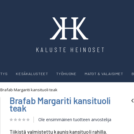
KALUSTE HEINOSET
YTYS
KESÄKALUSTEET
TYÖHUONE
MATOT & VALAISIMET
B
Brafab Margariti kansituoli teak
Brafab Margariti kansituoli
teak
Ole ensimmäinen tuotteen arvostelija
Tiikistä valmistettu kaunis kansituoli rahilla.