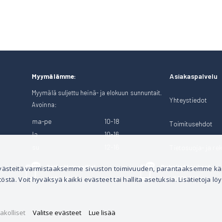
Asiakaspalvelu
Myymälämme:
Myymälä suljettu heinä- ja elokuun sunnuntait.
Yhteystiedot
Avoinna:
ma-pe
10-18
Toimitusehdot
la
10-16
su
12-16
Tietosuoja- ja rek
Soita Heinosille!
Puhelintilaukset
 evästeitä varmistaaksemme sivuston toimivuuden, parantaaksemme k
tä. Voit hyväksyä kaikki evästeet tai hallita asetuksia. Lisätietoja löy
040 528 1124
044 3001 399
akolliset
Valitse evästeet
Lue lisää