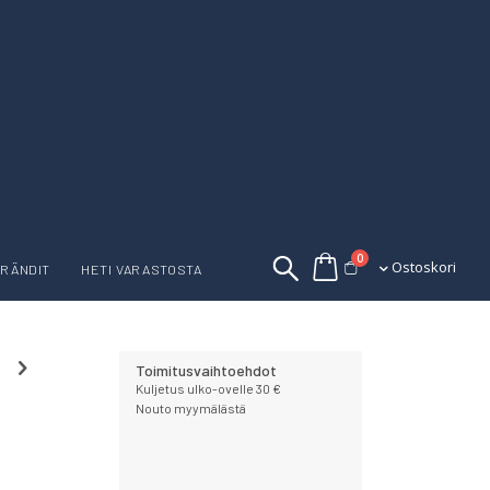
tuotetta
0
Ostoskori
Ostoskori
RÄNDIT
HETI VARASTOSTA
Toimitusvaihtoehdot
Kuljetus ulko-ovelle 30 €
Nouto myymälästä