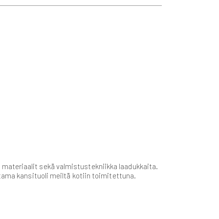
 ja materiaalit sekä valmistustekniikka laadukkaita.
tama kansituoli meiltä kotiin toimitettuna.