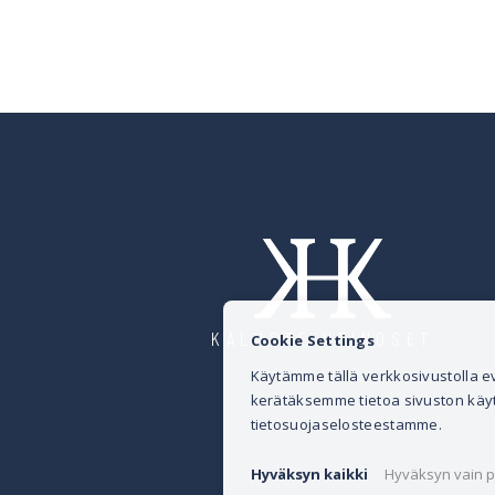
KALUSTE HEINOSET
Cookie Settings
Käytämme tällä verkkosivustolla
kerätäksemme tietoa sivuston käytös
tietosuojaselosteestamme.
Hyväksyn kaikki
Hyväksyn vain p