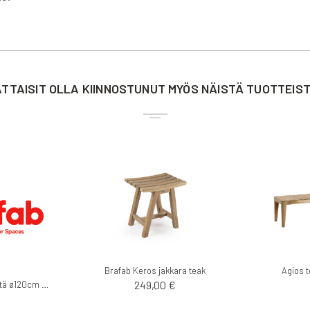
TTAISIT OLLA KIINNOSTUNUT MYÖS NÄISTÄ TUOTTEIS
Brafab Keros jakkara teak
Agios t
249,00 €
Parga ruokapöytä ø120cm teak