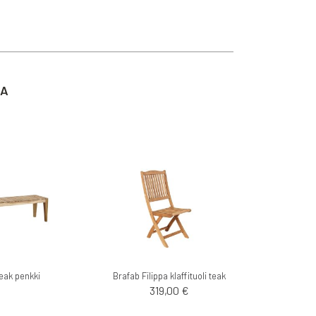
TA
eak penkki
Brafab Filippa klaffituoli teak
319,00 €