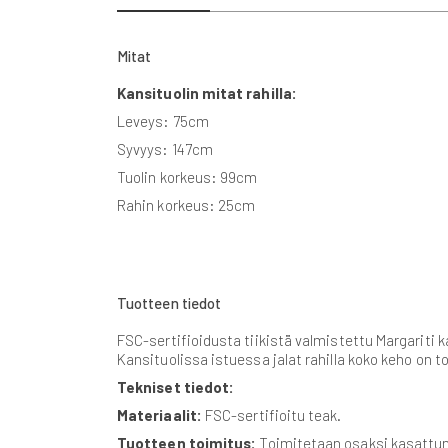
beginning
of
the
Mitat
images
gallery
Kansituolin mitat rahilla:
Leveys: 75cm
Syvyys: 147cm
Tuolin korkeus: 99cm
Rahin korkeus: 25cm
Tuotteen tiedot
FSC-sertifioidusta tiikistä valmistettu Margariti ka
Kansituolissa istuessa jalat rahilla koko keho on 
Tekniset tiedot:
Materiaalit:
FSC-sertifioitu teak.
Tuotteen toimitus:
Toimitetaan osaksi kasattu