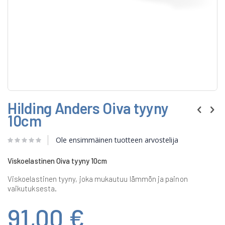
Skip
Hilding Anders Oiva tyyny
to
the
10cm
beginning
of
Ole ensimmäinen tuotteen arvostelija
the
images
gallery
Viskoelastinen Oiva tyyny 10cm
Viskoelastinen tyyny, joka mukautuu lämmön ja painon
vaikutuksesta.
91,00 €