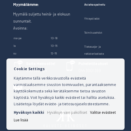
Myymälämme:
Asiakaspalvelu
Myymälä suljettu heinä- ja elokuun
Yhteystiedot
sunnuntait.
Avoinna:
Toimitusehdot
ma-pe
10-18
la
10-16
Tietosuoja- ja
su
12-16
rekisteriseloste
Soita Heinosille!
Puhelintilaukset
Cookie Settings
040 528 1124
044 3001 399
Käytämme tällä verkkosivustolla evästeitä
varmistaaksemme sivuston toimivuuden, parantaaksemme
Lähetä sähköpostia
käyttökokemusta sekä kerätäksemme tietoa sivuston
verkkokauppa@kalusteheinoset.fi
käytöstä. Voit hyväksyä kaikki evästeet tai hallita asetuksia.
Lisätietoja löydät eväste- ja tietosuojaselosteestamme.
Hyväksyn kaikki
Hyväksyn vain pakolliset
Valitse evästeet
Lue lisää
KALUSTE HEINOSET