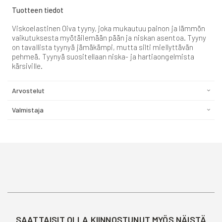
Tuotteen tiedot
Viskoelastinen Oiva tyyny, joka mukautuu painon ja lämmön
vaikutuksesta myötäilemään pään ja niskan asentoa. Tyyny
on tavallista tyynyä jämäkämpi, mutta silti miellyttävän
pehmeä. Tyynyä suositellaan niska- ja hartiaongelmista
kärsiville.
Arvostelut
Valmistaja
SAATTAISIT OLLA KIINNOSTUNUT MYÖS NÄISTÄ