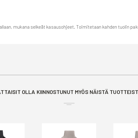
rrallaan, mukana selkeät kasausohjeet. Toimitetaan kahden tuolin pa
TTAISIT OLLA KIINNOSTUNUT MYÖS NÄISTÄ TUOTTEIS