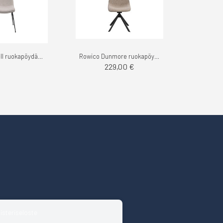
Rowico Lowell ruokapöydän tuoli
Rowico Dunmore ruokapöydän tuoli
229,00 €
isteriseloste