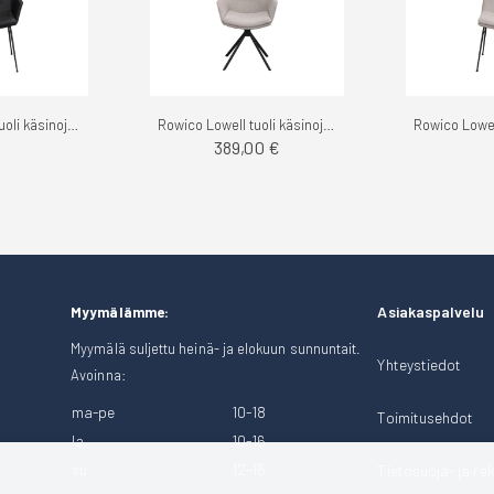
Rowico Lowell tuoli käsinojilla
Rowico Lowell tuoli käsinojilla - Pyörivä
389,00 €
Asiakaspalvelu
Myymälämme:
Myymälä suljettu heinä- ja elokuun sunnuntait.
Yhteystiedot
Avoinna:
ma-pe
10-18
Toimitusehdot
la
10-16
su
12-16
Tietosuoja- ja rek