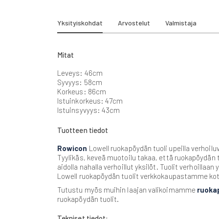
beginning
of
the
Yksityiskohdat
Arvostelut
Valmistaja
images
gallery
Mitat
Leveys: 46cm
Syvyys: 58cm
Korkeus: 86cm
Istuinkorkeus: 47cm
Istuinsyvyys: 43cm
Tuotteen tiedot
Rowicon
Lowell ruokapöydän tuoli upeilla verhoilu
Tyylikäs, keveä muotoilu takaa, että ruokapöydän t
aidolla nahalla verhoillut yksilöt. Tuolit verhoillaa
Lowell ruokapöydän tuolit verkkokaupastamme kot
Tutustu myös muihin laajan valikoimamme
ruoka
ruokapöydän tuolit.
Tekniset tiedot: