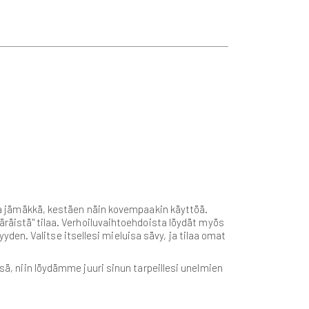
s ja jämäkkä, kestäen näin kovempaakin käyttöä.
ääräistä" tilaa. Verhoiluvaihtoehdoista löydät myös
kyyden. Valitse itsellesi mieluisa sävy, ja tilaa omat
, niin löydämme juuri sinun tarpeillesi unelmien