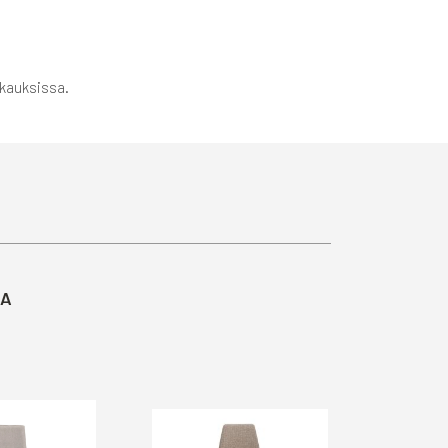
kkauksissa.
TA