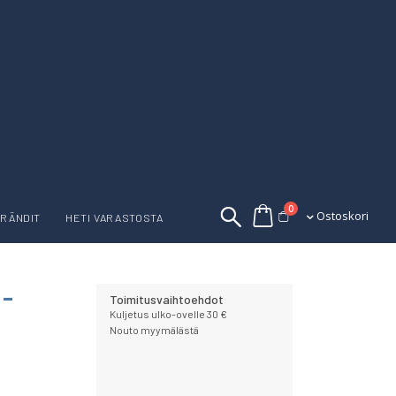
tuotetta
0
Ostoskori
Ostoskori
RÄNDIT
HETI VARASTOSTA
 -
Toimitusvaihtoehdot
Kuljetus ulko-ovelle 30 €
Nouto myymälästä