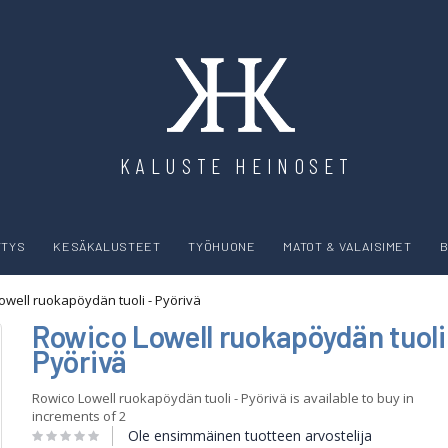
KALUSTE HEINOSET
YTYS
KESÄKALUSTEET
TYÖHUONE
MATOT & VALAISIMET
B
owell ruokapöydän tuoli - Pyörivä
Rowico Lowell ruokapöydän tuoli
Pyörivä
Rowico Lowell ruokapöydän tuoli - Pyörivä is available to buy in
increments of 2
Ole ensimmäinen tuotteen arvostelija