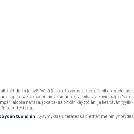
vaihtoehdoilla ja pyörivällä jalustalla varusteltuna. Tuoli on laaduka
uoli sopii osaksi monenlaista sisustusta, eikä vie kovin paljon "ylim
n ympäri aidolla nahalla, joka takaa pitkän käyttöiän, ja kestävän tyylik
iin toimitettuna.
pöydän tuoleihin
. Kysymyksien herätessä olethan meihin yhteydessä