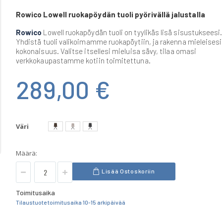
Rowico Lowell ruokapöydän tuoli pyörivällä jalustalla
Rowico
Lowell ruokapöydän tuoli on tyylikäs lisä sisustukseesi
Yhdistä tuoli valikoimamme ruokapöytiin, ja rakenna mieleisesi
kokonaisuus. Valitse itsellesi mieluisa sävy, tilaa omasi
verkkokaupastamme kotiin toimitettuna.
289,00 €
Väri
Määrä:
Lisää Ostoskoriin
Toimitusaika
Tilaustuote toimitusaika 10-15 arkipäivää