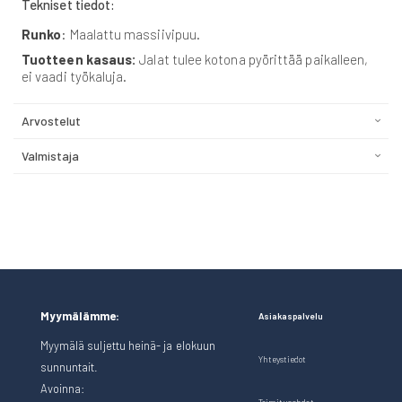
Tekniset tiedot:
Runko
: Maalattu massiivipuu.
Tuotteen kasaus:
Jalat tulee kotona pyörittää paikalleen,
ei vaadi työkaluja.
Arvostelut
Valmistaja
Myymälämme:
Asiakaspalvelu
Myymälä suljettu heinä- ja elokuun
Yhteystiedot
sunnuntait.
Avoinna: