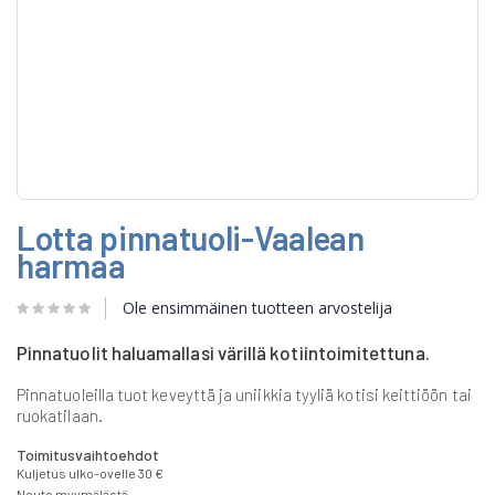
Skip
Lotta pinnatuoli-Vaalean
to
the
harmaa
beginning
of
Ole ensimmäinen tuotteen arvostelija
the
images
gallery
Pinnatuolit haluamallasi värillä kotiintoimitettuna.
Pinnatuoleilla tuot keveyttä ja uniikkia tyyliä kotisi keittiöön tai
ruokatilaan.
Toimitusvaihtoehdot
Kuljetus ulko-ovelle 30 €
Nouto myymälästä