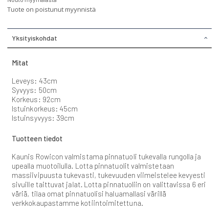
Tuote on poistunut myynnistä
Yksityiskohdat
Mitat
Leveys: 43cm
Syvyys: 50cm
Korkeus: 92cm
Istuinkorkeus: 45cm
Istuinsyvyys: 39cm
Tuotteen tiedot
Kaunis Rowicon valmistama pinnatuoli tukevalla rungolla ja
upealla muotoilulla. Lotta pinnatuolit valmistetaan
massiivipuusta tukevasti, tukevuuden viimeistelee kevyesti
sivuille taittuvat jalat. Lotta pinnatuoliin on valittavissa 6 eri
väriä, tilaa omat pinnatuolisi haluamallasi värillä
verkkokaupastamme kotiintoimitettuna.