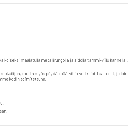
lkoiseksi maalatulla metallirungolla ja aidolla tammi-viilu kannella.
ailijaa, mutta myös pöydän päätyihin voit sijoittaa tuolit, jolloin ti
mme kotiin toimitettuna.
u.
laan.