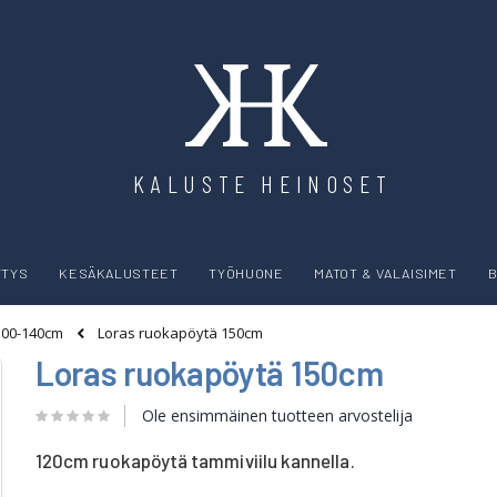
KALUSTE HEINOSET
YTYS
KESÄKALUSTEET
TYÖHUONE
MATOT & VALAISIMET
B
Loras ruokapöytä 150cm
100-140cm
Loras ruokapöytä 150cm
Ole ensimmäinen tuotteen arvostelija
120cm ruokapöytä tammiviilu kannella.