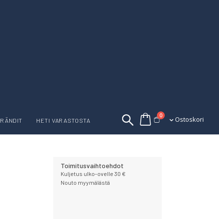
tuotetta
0
Ostoskori
Ostoskori
RÄNDIT
HETI VARASTOSTA
Toimitusvaihtoehdot
Kuljetus ulko-ovelle 30 €
Nouto myymälästä