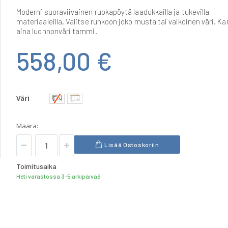
Moderni suoraviivainen ruokapöytä laadukkailla ja tukevilla
materiaaleilla. Valitse runkoon joko musta tai valkoinen väri. Ka
aina luonnonväri tammi.
558,00 €
Väri
Määrä:
Lisää Ostoskoriin
Toimitusaika
Heti varastossa 3-5 arkipäivää