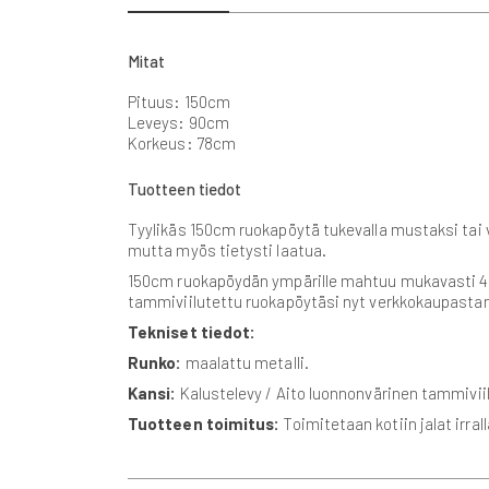
beginning
of
the
Mitat
images
gallery
Pituus: 150cm
Leveys: 90cm
Korkeus: 78cm
Tuotteen tiedot
Tyylikäs 150cm ruokapöytä tukevalla mustaksi tai va
mutta myös tietysti laatua.
150cm ruokapöydän ympärille mahtuu mukavasti 4 ruok
tammiviilutettu ruokapöytäsi nyt verkkokaupasta
Tekniset tiedot:
Runko:
maalattu metalli.
Kansi:
Kalustelevy / Aito luonnonvärinen tammiviil
Tuotteen toimitus:
Toimitetaan kotiin jalat irral