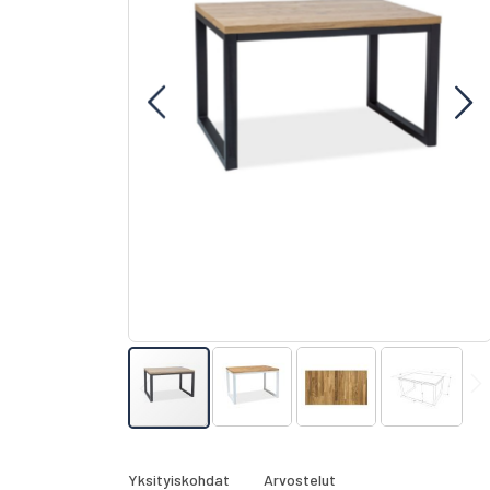
gallery
Skip
to
the
Yksityiskohdat
Arvostelut