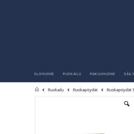
OLOHUONE
RUOKAILU
MAKUUHUONE
SÄIL
Etusivu
Ruokailu
Ruokapöydät
Ruokapöydät 
Skip
to
the
end
of
the
images