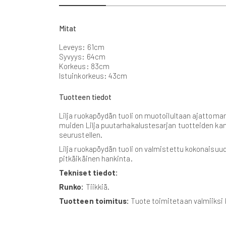
beginning
of
the
Mitat
images
gallery
Leveys: 61cm
Syvyys: 64cm
Korkeus: 83cm
Istuinkorkeus: 43cm
Tuotteen tiedot
Lilja ruokapöydän tuoli on muotoilultaan ajattoma
muiden Lilja puutarhakalustesarjan tuotteiden kans
seurustellen.
Lilja ruokapöydän tuoli on valmistettu kokonaisuud
pitkäikäinen hankinta.
Tekniset tiedot:
Runko:
Tiikkiä.
Tuotteen toimitus:
Tuote toimitetaan valmiiksi