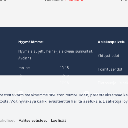
Asiakaspalvelu
Myymälämme:
Myymälä suljettu heinä- ja elokuun sunnuntait.
Yhteystiedot
Avoinna:
ma-pe
10-18
Toimitusehdot
la
10-16
su
12-16
Tietosuoja- ja rek
Soita Heinosille!
Puhelintilaukset
 evästeitä varmistaaksemme sivuston toimivuuden, parantaaksemme k
tä. Voit hyväksyä kaikki evästeet tai hallita asetuksia. Lisätietoja löy
040 528 1124
044 3001 399
akolliset
Valitse evästeet
Lue lisää