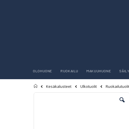
OLOHUONE
RUOKAILU
MAKUUHUONE
SÄIL
Etusivu
Kesäkalusteet
Ulkotuolit
Ruokailutuoli
Skip
to
the
end
of
the
images