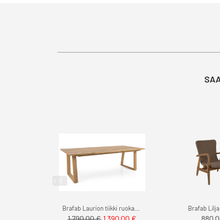
SAA
Brafab Laurion tiikki ruokapöytä 230cm
Brafab Lilja
Tarjoushinta
880,0
1 790,00 €
1 390,00 €