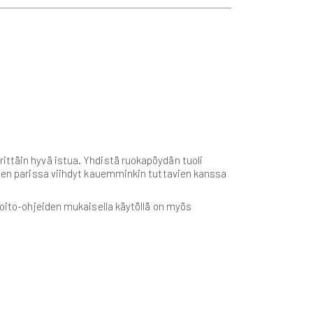
ittäin hyvä istua. Yhdistä ruokapöydän tuoli
eiden parissa viihdyt kauemminkin tuttavien kanssa
hoito-ohjeiden mukaisella käytöllä on myös