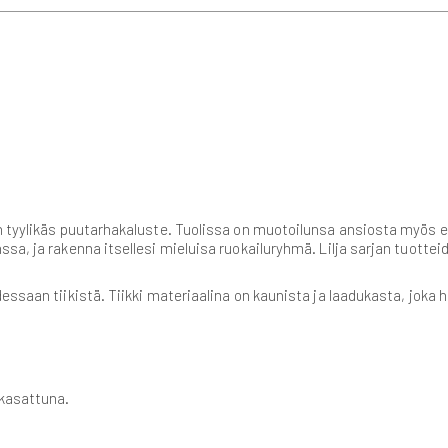
n tyylikäs puutarhakaluste. Tuolissa on muotoilunsa ansiosta myös er
sa, ja rakenna itsellesi mieluisa ruokailuryhmä. Lilja sarjan tuott
essaan tiikistä. Tiikki materiaalina on kaunista ja laadukasta, joka 
 kasattuna.