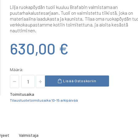
Lilja ruokapöydän tuoli kuuluu Brafabin valmistamaan
puutarhakalustesarjaan. Tuoli on valmistettu tiikistä, joka on
materiaalina laadukasta ja kaunista. Tilaa oma ruokapöydän tuo
verkkokaupastamme kotiin toimitettuna, ja aloita kesästä
nauttiminen.
630,00 €
Määrä:
Lisää Ostoskoriin
Toimitusaika
Tilaustuote toimitusaika 10-15 arkipäivää
hjeet
Valmistaja