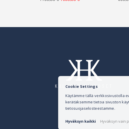
KALUSTE HEINOSET
Cookie Settings
Käytämme tällä verkkosivustolla
kerätäksemme tietoa sivuston käytös
tietosuojaselosteestamme.
Hyväksyn kaikki
Hyväksyn vain p