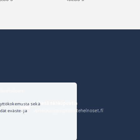
isteriseloste
Lähetä sähköpostia
äyttökokemusta sekä
verkkokauppa@kalusteheinoset.fi
dät eväste- ja