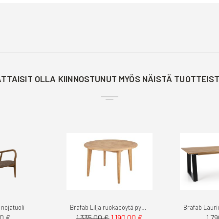
TTAISIT OLLA KIINNOSTUNUT MYÖS NÄISTÄ TUOTTEIS
 nojatuoli
Brafab Lilja ruokapöytä pyöreä 120cm teak
Tarjoushinta
0 €
1 7
1 335,00 €
1 190,00 €