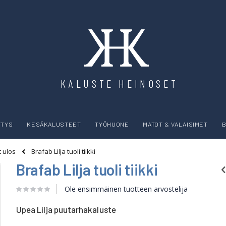
KALUSTE HEINOSET
YTYS
KESÄKALUSTEET
TYÖHUONE
MATOT & VALAISIMET
B
Brafab Lilja tuoli tiikki
t ulos
Brafab Lilja tuoli tiikki
Ole ensimmäinen tuotteen arvostelija
Upea Lilja puutarhakaluste