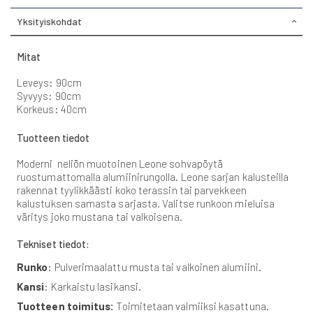
Yksityiskohdat
Mitat
Leveys: 90cm
Syvyys: 90cm
Korkeus: 40cm
Tuotteen tiedot
Moderni neliön muotoinen Leone sohvapöytä
ruostumattomalla alumiinirungolla. Leone sarjan kalusteilla
rakennat tyylikkäästi koko terassin tai parvekkeen
kalustuksen samasta sarjasta. Valitse runkoon mieluisa
väritys joko mustana tai valkoisena.
Tekniset tiedot:
Runko
: Pulverimaalattu musta tai valkoinen alumiini.
Kansi
: Karkaistu lasikansi.
Tuotteen toimitus:
Toimitetaan valmiiksi kasattuna.