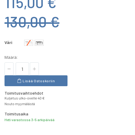
115,00 €
130,00 €
Väri
Määrä:
Lisää Ostoskoriin
Toimitusvaihtoehdot
Kuljetus ulko-ovelle 40 €
Nouto myymälästä
Toimitusaika
Heti varastossa 3-5 arkipäivää