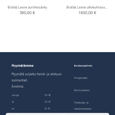
Brafab Leone aurinkosänky
Brafab Leone ulkokulmasohva
360,00 €
1 600,00 €
Myymälämme:
Asiakaspalvelu
Myymälä suljettu heinä- ja elokuun
Yhteystiedot
sunnuntait.
Avoinna:
Toimitusehdot
ma-pe
10-18
la
10-16
Tietosuoja- ja
su
12-16
rekisteriseloste