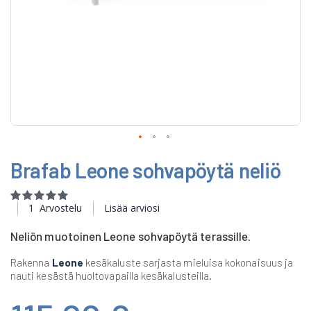
Skip
Brafab Leone sohvapöytä neliö
to
the
beginning
Rating:
of
100
100
% of
1
Arvostelu
Lisää arviosi
the
images
Neliön muotoinen Leone sohvapöytä terassille.
gallery
Rakenna
Leone
kesäkaluste sarjasta mieluisa kokonaisuus ja
nauti kesästä huoltovapailla kesäkalusteilla.