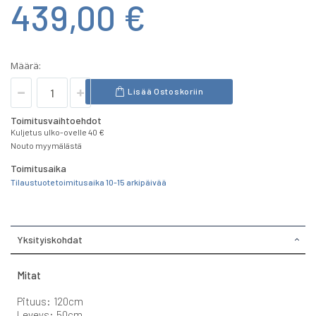
439,00 €
Määrä:
Lisää Ostoskoriin
Toimitusvaihtoehdot
Kuljetus ulko-ovelle 40 €
Nouto myymälästä
Toimitusaika
Tilaustuote toimitusaika 10-15 arkipäivää
Yksityiskohdat
Mitat
Pituus: 120cm
Leveys: 50cm