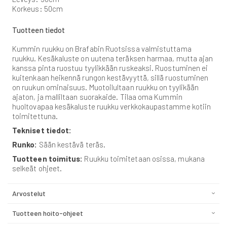
Korkeus: 50cm
Tuotteen tiedot
Kummin ruukku on Brafabin Ruotsissa valmistuttama
ruukku. Kesäkaluste on uutena teräksen harmaa, mutta ajan
kanssa pinta ruostuu tyylikkään ruskeaksi. Ruostuminen ei
kuitenkaan heikennä rungon kestävyyttä, sillä ruostuminen
on ruukun ominaisuus. Muotoilultaan ruukku on tyylikään
ajaton, ja malliltaan suorakaide. Tilaa oma Kummin
huoltovapaa kesäkaluste ruukku verkkokaupastamme kotiin
toimitettuna.
Tekniset tiedot:
Runko:
Sään kestävä teräs.
Tuotteen toimitus:
Ruukku toimitetaan osissa, mukana
selkeät ohjeet.
Arvostelut
Tuotteen hoito-ohjeet