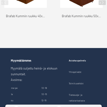
Brafab Kummin ruukku 40x40cm
Brafab Kummin ruukku 50x50cm
Myymälämme:
Asiakaspalvelu
Myymälä suljettu heinä- ja elokuun
Yhteystiedot
sunnuntait.
Avoinna:
Toimitusehdot
ma-pe
10-18
la
10-16
Tietosuoja- ja
su
12-16
rekisteriseloste