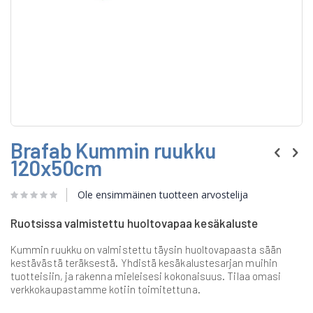
Skip
Brafab Kummin ruukku
to
the
120x50cm
beginning
of
Ole ensimmäinen tuotteen arvostelija
the
images
gallery
Ruotsissa valmistettu huoltovapaa kesäkaluste
Kummin ruukku on valmistettu täysin huoltovapaasta sään
kestävästä teräksestä. Yhdistä kesäkalustesarjan muihin
tuotteisiin, ja rakenna mieleisesi kokonaisuus. Tilaa omasi
verkkokaupastamme kotiin toimitettuna.