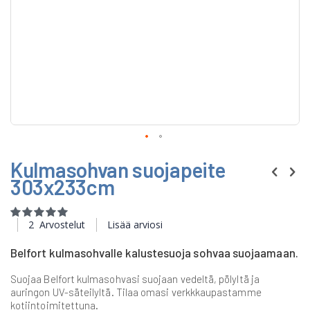
Skip
Kulmasohvan suojapeite
to
the
303x233cm
beginning
of
Rating:
the
100
100
% of
2
Arvostelut
Lisää arviosi
images
gallery
Belfort kulmasohvalle kalustesuoja sohvaa suojaamaan.
Suojaa Belfort kulmasohvasi suojaan vedeltä, pölyltä ja
auringon UV-säteilyltä. Tilaa omasi verkkkaupastamme
kotiintoimitettuna.