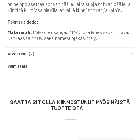
on helppo asettaa sohvan päälle, laita suoja sohvan päälle ja
kiinnitä kulmissa olevilla lenkeillä kiinni sohvan jalkoihin.
Tekniset tiedot:
Materiaali
: Polyesterikangas / PVC joka lähes vedenpitävä.
Kankaassa on Uv, sekä homesuojakäsittely.
Arvostelut
2
Valmistaja
SAATTAISIT OLLA KIINNOSTUNUT MYÖS NÄISTÄ
TUOTTEISTA