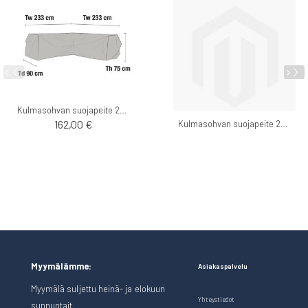
Kulmasohvan suojapeite 233x233cm
162,00 €
Kulmasohvan suojapeite 225x225cm
Myymälämme:
Asiakaspalvelu
Myymälä suljettu heinä- ja elokuun
Yhteystiedot
sunnuntait.