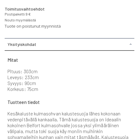
Toimitusvaihtoehdot
Postipaketti 9 €
Nouto myymälästä
Tuote on poistunut myynnistä
Yksityiskohdat
Mitat
Pituus: 303cm
Leveys: 233cm
Syvyys: 90cm
Korkeus: 75cm
Tuotteen tiedot
Kesäkaluste kulmasohvan kalustesuoja lähes kokonaan
vedenpitävällä kankaalla. Tämä kalustesuoja on ideaalin
kokoinen Belfort kulmasohvalle jossa yksi ylimääräinen
välipala, mutta toki suoja käy moniin muihinkin
sohvamalleihin kunhan vain mitat täsmäävät. Kalustesuoja