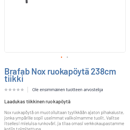
Skip
Brafab Nox ruokapöytä 238cm
to
the
tiikki
beginning
of
Ole ensimmäinen tuotteen arvostelija
the
images
gallery
Laadukas tiikkinen ruokapöytä
Nox ruokapöytä on muotoilultaan tyylikkään ajaton pihakaluste,
jonka ympärille sopii useimmat valikoimamme tuolit. Valitse
itsellesi mieluisa runkoväri, ja tilaa omasi verkkokaupastamme
kotiin toimitettuna.