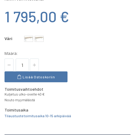
1 795,00 €
Väri
Määrä:
Lisää Ostoskoriin
Toimitusvaihtoehdot
Kuljetus ulko-ovelle 40 €
Nouto myymälästä
Toimitusaika
Tilaustuote toimitusaika 10-15 arkipäivää