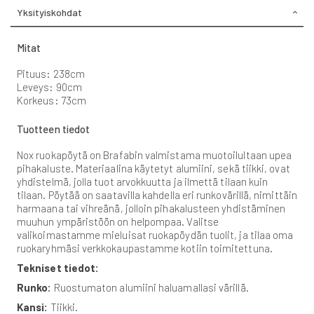
Yksityiskohdat
Mitat
Pituus: 238cm
Leveys: 90cm
Korkeus: 73cm
Tuotteen tiedot
Nox ruokapöytä on Brafabin valmistama muotoilultaan upea
pihakaluste. Materiaalina käytetyt alumiini, sekä tiikki, ovat
yhdistelmä, jolla tuot arvokkuutta ja ilmettä tilaan kuin
tilaan. Pöytää on saatavilla kahdella eri runkovärillä, nimittäin
harmaana tai vihreänä, jolloin pihakalusteen yhdistäminen
muuhun ympäristöön on helpompaa. Valitse
valikoimastamme mieluisat ruokapöydän tuolit, ja tilaa oma
ruokaryhmäsi verkkokaupastamme kotiin toimitettuna.
Tekniset tiedot:
Runko:
Ruostumaton alumiini haluamallasi värillä.
Kansi:
Tiikki.