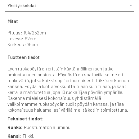
Yksityiskohdat
Mitat
Pituus: 194/252cm
Leveys: 92cm
Korkeus: 76cm
Tuotteen tiedot
Lyon ruokapöytä on erittäin käytännöllinen sen jatko-
ominaisuuden ansiosta. Pöydästä on saatavilla kolme eri
runkoväriä, jotka kaikki sopii erinomaisesti tiikkisen kannen
kanssa. Pöydällä luot arvokkuutta tilaan kuin tilaan, ja saat
kerralla mahdutettua jopa 10 ruokailijaa pöydän ympärille.
Rakenna mieleisesi kokonaisuus yhdistämällä
valikoimamme ruokapöydän tuolit pöydän kanssa, ja tilaa
kokonaisuus haluamallasi värillä meiltä kotiin toimitettuna.
Tekniset tiedot:
Runko:
Ruostumaton alumiini.
Kansi:
Tiikki.