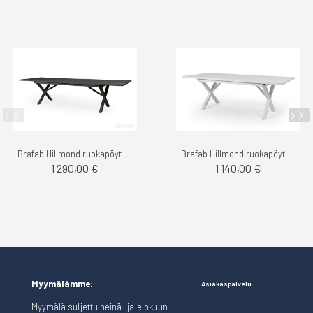
Brafab Hillmond ruokapöytä koko alumiini 240-310cm
Brafab Hillmond ruokapöytä koko alumiini 160-220cm
1 290,00 €
1 140,00 €
Myymälämme:
Asiakaspalvelu
Myymälä suljettu heinä- ja elokuun