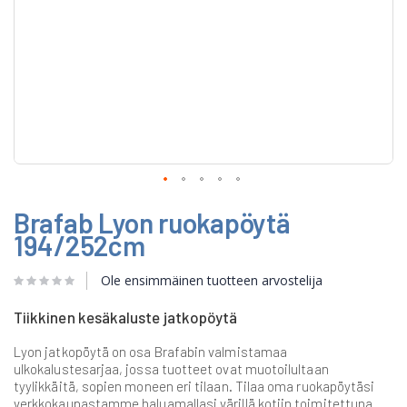
Skip
Brafab Lyon ruokapöytä
to
the
194/252cm
beginning
of
Ole ensimmäinen tuotteen arvostelija
the
images
gallery
Tiikkinen kesäkaluste jatkopöytä
Lyon jatkopöytä on osa Brafabin valmistamaa
ulkokalustesarjaa, jossa tuotteet ovat muotoilultaan
tyylikkäitä, sopien moneen eri tilaan. Tilaa oma ruokapöytäsi
verkkokaupastamme haluamallasi värillä kotiin toimitettuna.