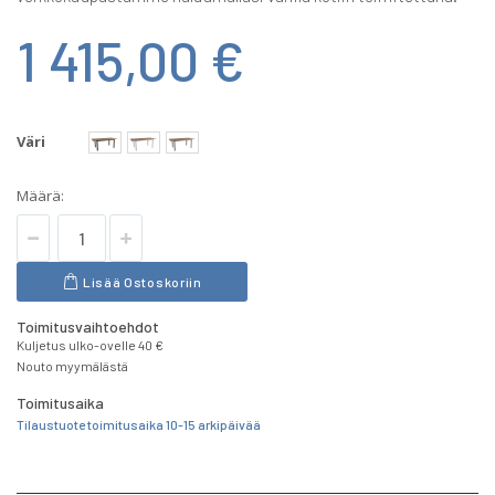
1 415,00 €
Väri
Määrä:
Lisää Ostoskoriin
Toimitusvaihtoehdot
Kuljetus ulko-ovelle 40 €
Nouto myymälästä
Toimitusaika
Tilaustuote toimitusaika 10-15 arkipäivää