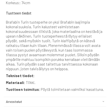
Korkeus: 74cm
Tuotteen tiedot
Brafabin Turin tuoteperhe on yksi Brafabin laajimpia
kokonaisuuksia. Turin kalusteet valmistetaan
kokonaisuudessaan tiikistä, joka materiaalina on kestävä ja
upean näköinen. Turin tuoteperheestä löytyy erilaiset
pöydät, sekä myöskin tuolit. Turin klaffipöytä on kätevä
ratkaisu tilaan kuin tilaan. Pienemmässä tilassa voit avata
vain toisen puolen pöytälevystä, kun taas isommassa
tilassa pystyt avaamaan molemmat puolet. Silloin pöydän
ympärille mahtuu isompikin porukka kerrallaan viettämään
aikaa. Turin pöydän saat taitettua tarvittaessa kokonaan
nippuun, joten talvisäilytys on helppoa.
Tekniset tiedot:
Materiaali:
Tiikki.
Tuotteen toimitus:
Pöytä toimitetaan valmiiksi kasattuna.
Arvostelut