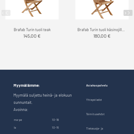
Brafab Turin tuoli teak
Brafab Turin tuoli käsinojilla teak
145,00 €
180,00 €
Myymälämme:
Asiakaspalvelu
Myymälä suljettu heinä- ja elokuun
Yhteystiedot
sunnuntait.
Avoinna:
Toimitusehdot
ma-pe
10-18
la
10-16
Tietosuoja- ja