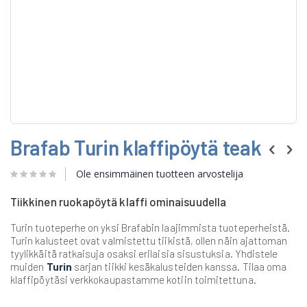
Skip
Brafab Turin klaffipöytä teak
to
the
beginning
Ole ensimmäinen tuotteen arvostelija
of
the
Tiikkinen ruokapöytä klaffi ominaisuudella
images
gallery
Turin tuoteperhe on yksi Brafabin laajimmista tuoteperheistä.
Turin kalusteet ovat valmistettu tiikistä, ollen näin ajattoman
tyylikkäitä ratkaisuja osaksi erilaisia sisustuksia. Yhdistele
muiden
Turin
sarjan tiikki kesäkalusteiden kanssa. Tilaa oma
klaffipöytäsi verkkokaupastamme kotiin toimitettuna.