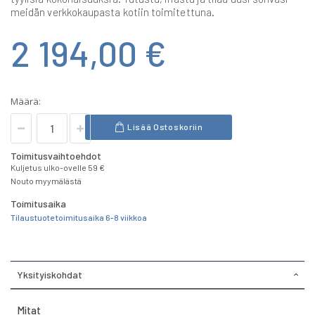
meidän verkkokaupasta kotiin toimitettuna.
2 194,00 €
Määrä:
Lisää Ostoskoriin
Toimitusvaihtoehdot
Kuljetus ulko-ovelle 59 €
Nouto myymälästä
Toimitusaika
Tilaustuote toimitusaika 6-8 viikkoa
Yksityiskohdat
Mitat