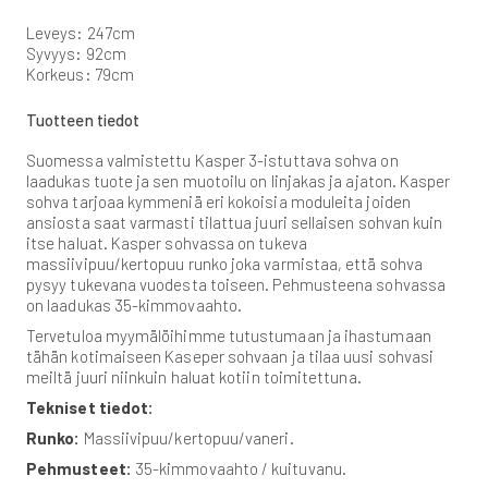
Leveys: 247cm
Syvyys: 92cm
Korkeus: 79cm
Tuotteen tiedot
Suomessa valmistettu Kasper 3-istuttava sohva on
laadukas tuote ja sen muotoilu on linjakas ja ajaton. Kasper
sohva tarjoaa kymmeniä eri kokoisia moduleita joiden
ansiosta saat varmasti tilattua juuri sellaisen sohvan kuin
itse haluat. Kasper sohvassa on tukeva
massiivipuu/kertopuu runko joka varmistaa, että sohva
pysyy tukevana vuodesta toiseen. Pehmusteena sohvassa
on laadukas 35-kimmovaahto.
Tervetuloa myymälöihimme tutustumaan ja ihastumaan
tähän kotimaiseen Kaseper sohvaan ja tilaa uusi sohvasi
meiltä juuri niinkuin haluat kotiin toimitettuna.
Tekniset tiedot:
Runko:
Massiivipuu/kertopuu/vaneri.
Pehmusteet:
35-kimmovaahto / kuituvanu.