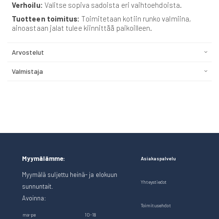
Verhoilu:
Valitse sopiva sadoista eri vaihtoehdoista.
Tuotteen toimitus:
Toimitetaan kotiin runko valmiina,
ainoastaan jalat tulee kiinnittää paikoilleen.
Arvostelut
Valmistaja
Myymälämme:
Asiakaspalvelu
Myymälä suljettu heinä- ja elokuun
Yhteystiedot
sunnuntait.
Avoinna:
Toimitusehdot
ma-pe
10-18