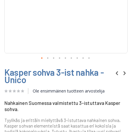
Skip
Kasper sohva 3-ist nahka -
to
the
Unico
beginning
of
Ole ensimmäinen tuotteen arvostelija
the
images
gallery
Nahkainen Suomessa valmistettu 3-istuttava Kasper
sohva.
Tyylikäs ja erittäin miellyttävä 3-istuttava nahkainen sohva.
Kasper sohvan elementeistä saat kasattua eri kokoisia ja
tyylisiä kokonaisuuksia. Tutustu, ihastu ja tilaa uusi sohvasi