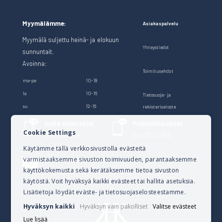
Myymälämme:
Asiakaspalvelu
Myymälä suljettu heinä- ja elokuun
Yhteystiedot
sunnuntait.
Avoinna:
Toimitusehdot
ma-pe
10-18
la
10-16
Tietosuoja- ja
su
12-16
rekisteriseloste
Soita Heinosille!
Puhelintilaukset
Cookie Settings
040 528 1124
044 3001 399
Käytämme tällä verkkosivustolla evästeitä
varmistaaksemme sivuston toimivuuden, parantaaksemme
Lähetä sähköpostia
käyttökokemusta sekä kerätäksemme tietoa sivuston
verkkokauppa@kalusteheinoset.fi
käytöstä. Voit hyväksyä kaikki evästeet tai hallita asetuksia.
Lisätietoja löydät eväste- ja tietosuojaselosteestamme.
Hyväksyn kaikki
Hyväksyn vain pakolliset
Valitse evästeet
Lue lisää