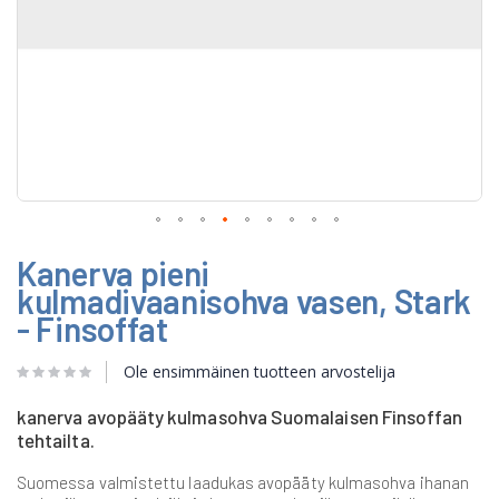
Skip
Kanerva pieni
to
the
kulmadivaanisohva vasen, Stark
beginning
- Finsoffat
of
the
images
Ole ensimmäinen tuotteen arvostelija
gallery
kanerva avopääty kulmasohva Suomalaisen Finsoffan
tehtailta.
Suomessa valmistettu laadukas avopääty kulmasohva ihanan