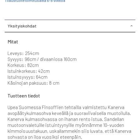
Tilaustuote toimitusaika 6-8 viikkoa
Yksityiskohdat
Mitat
Leveys: 254cm
Syvyys: 96cm / divaaniosa 160cm
Korkeus: 82cm
Istuinkorkeus: 42cm
Istuinsyvyys: 64cm
Käsinojan paksuus: 8 cm
Tuotteen tiedot
Upea Suomessa Finsoffien tehtailla valmistettu Kanerva
avopäätykulmasohva keveällä ja suoraviivaisella muotoilulla.
Kanerva kulmasohvassa on ihanan rento istua. Sandellan
muotoonvaletuille istuintyynyille myönnämme 10-vuoden
kimmoisuustakuun, uskallammekin siis luvata, että Kanerva
sohvasta on iloa vuosiksi eteenpäin.