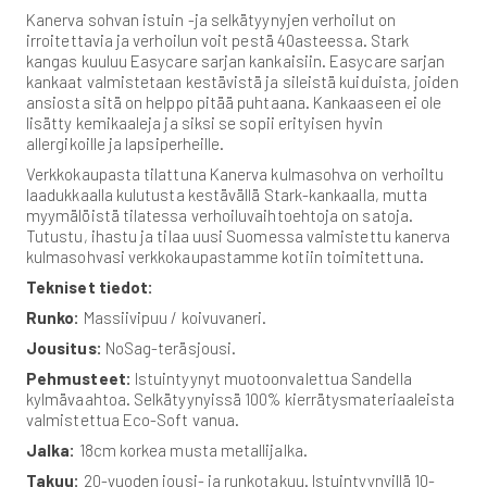
Kanerva sohvan istuin -ja selkätyynyjen verhoilut on
irroitettavia ja verhoilun voit pestä 40asteessa. Stark
kangas kuuluu Easycare sarjan kankaisiin. Easycare sarjan
kankaat valmistetaan kestävistä ja sileistä kuiduista, joiden
ansiosta sitä on helppo pitää puhtaana. Kankaaseen ei ole
lisätty kemikaaleja ja siksi se sopii erityisen hyvin
allergikoille ja lapsiperheille.
Verkkokaupasta tilattuna Kanerva kulmasohva on verhoiltu
laadukkaalla kulutusta kestävällä Stark-kankaalla, mutta
myymälöistä tilatessa verhoiluvaihtoehtoja on satoja.
Tutustu, ihastu ja tilaa uusi Suomessa valmistettu kanerva
kulmasohvasi verkkokaupastamme kotiin toimitettuna.
Tekniset tiedot:
Runko:
Massiivipuu / koivuvaneri.
Jousitus:
NoSag-teräsjousi.
Pehmusteet:
Istuintyynyt muotoonvalettua Sandella
kylmävaahtoa. Selkätyynyissä 100% kierrätysmateriaaleista
valmistettua Eco-Soft vanua.
Jalka:
18cm korkea musta metallijalka.
Takuu:
20-vuoden jousi- ja runkotakuu. Istuintyynyillä 10-