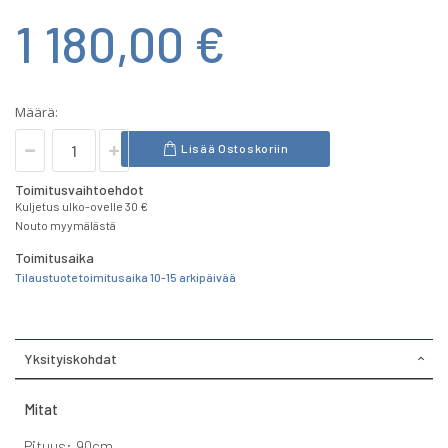
1 180,00 €
Määrä:
Lisää Ostoskoriin
Toimitusvaihtoehdot
Kuljetus ulko-ovelle 30 €
Nouto myymälästä
Toimitusaika
Tilaustuote toimitusaika 10-15 arkipäivää
Yksityiskohdat
Mitat
Pituus: 90cm