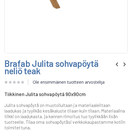
Skip
Brafab Julita sohvapöytä
to
the
neliö teak
beginning
of
Ole ensimmäinen tuotteen arvostelija
the
images
gallery
Tiikkinen Julita sohvapöytä 90x90cm
Julita sohvapöytä on muotoilultaan ja materiaaleiltaan
laadukas ja tyylikäs kesäkaluste tilaan kuin tilaan. Materiaalina
tiikki on laadukasta, ja kannen rimoitus tuo tyylikkään lisän
tuotteelle. Tilaa oma sohvapöytäsi verkkokaupastamme kotiin
toimitettuna.