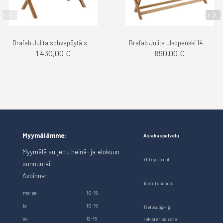
Brafab Julita sohvapöytä suorakaide teak
Brafab Julita ulkopenkki 140cm teak
1 430,00 €
890,00 €
Myymälämme:
Asiakaspalvelu
Myymälä suljettu heinä- ja elokuun
Yhteystiedot
sunnuntait.
Avoinna:
Toimitusehdot
ma-pe
10-18
la
10-16
Tietosuoja- ja
su
12-16
rekisteriseloste