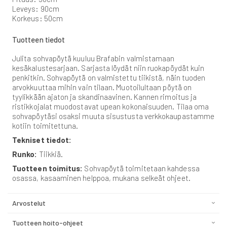
Leveys: 90cm
Korkeus: 50cm
Tuotteen tiedot
Julita sohvapöytä kuuluu Brafabin valmistamaan
kesäkalustesarjaan. Sarjasta löydät niin ruokapöydät kuin
penkitkin. Sohvapöytä on valmistettu tiikistä, näin tuoden
arvokkuuttaa mihin vain tilaan. Muotoilultaan pöytä on
tyylikkään ajaton ja skandinaavinen. Kannen rimoitus ja
ristikkojalat muodostavat upean kokonaisuuden. Tilaa oma
sohvapöytäsi osaksi muuta sisustusta verkkokaupastamme
kotiin toimitettuna.
Tekniset tiedot:
Runko:
Tiikkiä.
Tuotteen toimitus:
Sohvapöytä toimitetaan kahdessa
osassa, kasaaminen helppoa, mukana selkeät ohjeet.
Arvostelut
Tuotteen hoito-ohjeet