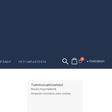
tuotetta
0
Ostoskori
Ostoskori
RÄNDIT
HETI VARASTOSTA
Toimitusvaihtoehdot
Nouto myymälästä
Ilmainen toimitus ulko-ovelle