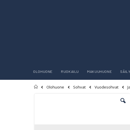
OLOHUONE
RUOKAILU
MAKUUHUONE
SÄIL
Etusivu
J
Olohuone
Sohvat
Vuodesohvat
Skip
to
the
end
of
the
images