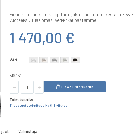
Pieneen tilaan kaunis nojatuoli, joka muuttuu hetkessä tukevak
vuoteeksi. Tilaa omasi verkkokaupastamme.
1 470,00 €
Väri
Määrä:
Lisää Ostoskoriin
Toimitusaika
Tilaustuote toimitusaika 6-8 viikkoa
hjeet
Valmistaja