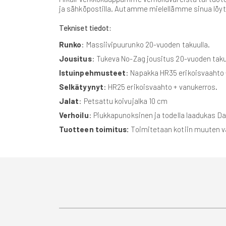
ja sähköpostilla. Autamme mielellämme sinua löyt
Tekniset tiedot:
Runko
: Massiivipuurunko 20-vuoden takuulla.
Jousitus
: Tukeva No-Zag jousitus 20-vuoden taku
Istuinpehmusteet
: Napakka HR35 erikoisvaahto 
Selkätyynyt
: HR25 erikoisvaahto + vanukerros.
Jalat
: Petsattu koivujalka 10 cm
Verhoilu
: Piukkapunoksinen ja todella laadukas Da
Tuotteen toimitus:
Toimitetaan kotiin muuten val