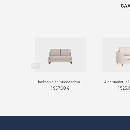
SAA
Jackson pieni vuodesohva 2-istuttava, Das - Finsoffat
1 957,00 €
1 525,