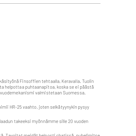
sityönä Finsoffien tehtaalla, Keravalla. Tuolin
nta helpottaa puhtaanapitoa, koska se ei päästä
inen vuodemekanismi valmistetaan Suomessa.
mii HR-25 vaahto, joten selkätyynykin pysyy
in laadun takeeksi myönnämme sille 20 vuoden
tä. Tavoitat meidät helposti chatissä, puhelimitse