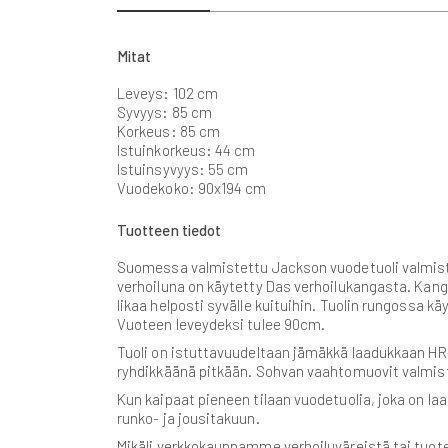
beginning
of
the
Mitat
images
gallery
Leveys: 102 cm
Syvyys: 85 cm
Korkeus: 85 cm
Istuinkorkeus: 44 cm
Istuinsyvyys: 55 cm
Vuodekoko: 90x194 cm
Tuotteen tiedot
Suomessa valmistettu Jackson vuodetuoli valmistet
verhoiluna on käytetty Das verhoilukangasta. Kang
likaa helposti syvälle kuituihin. Tuolin rungoss
Vuoteen leveydeksi tulee 90cm.
Tuoli on istuttavuudeltaan jämäkkä laadukkaan H
ryhdikkäänä pitkään. Sohvan vaahtomuovit valmi
Kun kaipaat pieneen tilaan vuodetuolia, joka on l
runko- ja jousitakuun.
Mikäli verkkokauppamme verhoiluväreistä tai tuote