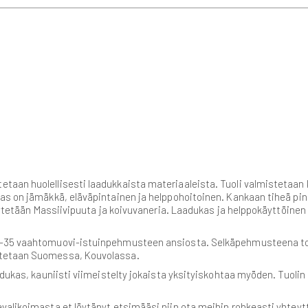
aan huolellisesti laadukkaista materiaaleista. Tuoli valmistetaan kä
as on jämäkkä, eläväpintainen ja helppohoitoinen. Kankaan tiheä pi
a käytetään Massiivipuuta ja koivuvaneria. Laadukas ja helppokäyttö
R-35 vaahtomuovi-istuinpehmusteen ansiosta. Selkäpehmusteena toi
stetaan Suomessa, Kouvolassa.
aadukas, kauniisti viimeistelty jokaista yksityiskohtaa myöden. Tuol
valikoimasta et löytänyt etsimääsi niin ota meihin rohkeasti yhteyt