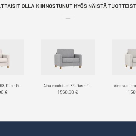
TTAISIT OLLA KIINNOSTUNUT MYÖS NÄISTÄ TUOTTEIS
Aina vuodetuoli 68, Das - Finsoffat
Aina vuodetuoli 83, Das - Finsoffat
00 €
1 560,00 €
1 5