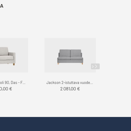
TA
Aina vuodetuoli 90, Das - Finsoffat
Jackson 2-istuttava vuodesohva, Das - Finsoffat
60,00 €
2 081,00 €
1