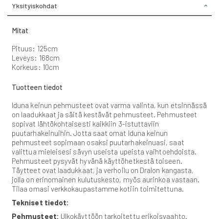
Yksityiskohdat
Mitat
Pituus: 125cm
Leveys: 168cm
Korkeus: 10cm
Tuotteen tiedot
Iduna keinun pehmusteet ovat varma valinta, kun etsinnässä
on laadukkaat ja säitä kestävät pehmusteet. Pehmusteet
sopivat lähtökohtaisesti kaikkiin 3-istuttaviin
puutarhakeinuihin. Jotta saat omat Iduna keinun
pehmusteet sopimaan osaksi puutarhakeinuasi, saat
valittua mieleisesi sävyn useista upeista vaihtoehdoista.
Pehmusteet pysyvät hyvänä käyttöhetkestä toiseen.
Täytteet ovat laadukkaat, ja verhoilu on Dralon kangasta,
jolla on erinomainen kulutuskesto, myös aurinkoa vastaan.
Tilaa omasi verkkokaupastamme kotiin toimitettuna.
Tekniset tiedot:
Pehmusteet:
Ulkokäyttöön tarkoitettu erikoisvaahto.