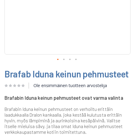
Skip
Brafab Iduna keinun pehmusteet
to
the
beginning
Ole ensimmäinen tuotteen arvostelija
of
the
Brafabin Iduna keinun pehmusteet ovat varma valinta
images
gallery
Brafabin Iduna keinun pehmusteet on verhoiltu erittäin
laadukkaalla Dralon kankaalla, joka kestää kulutusta erittäin
hyvin, myös lämpiminä ja aurinkoisina kesäpäivinä. Valitse
itselle mieluisa sävy, ja tilaa omat Iduna keinun pehmusteet
verkkokaupastamme kotiin toimitettuna.