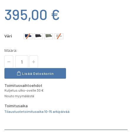
395,00 €
Väri
Määrä:
Lisää Ostoskoriin
Toimitusvaihtoehdot
Kuljetus ulko-ovelle 30 €
Nouto myymälästä
Toimitusaika
Tilaustuote toimitusaika 10-15 arkipäivää