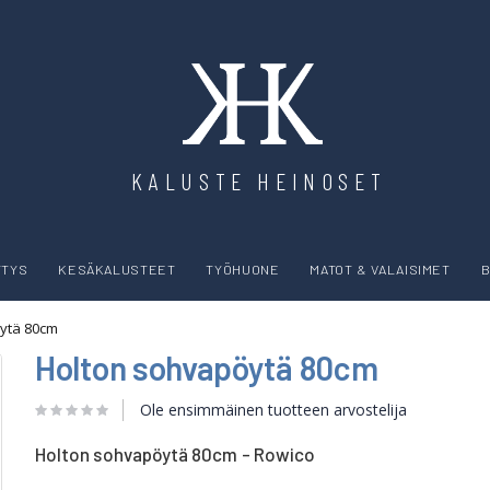
KALUSTE HEINOSET
YTYS
KESÄKALUSTEET
TYÖHUONE
MATOT & VALAISIMET
B
ytä 80cm
Holton sohvapöytä 80cm
Ole ensimmäinen tuotteen arvostelija
Holton sohvapöytä 80cm - Rowico