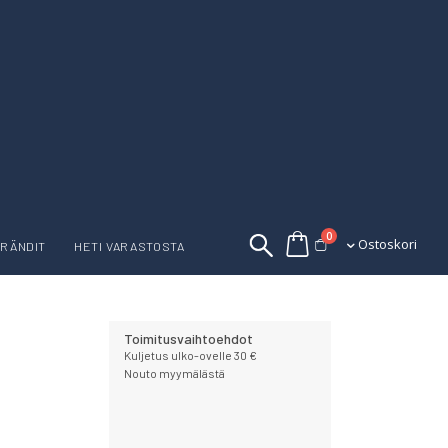
tuotetta
0
Ostoskori
Ostoskori
RÄNDIT
HETI VARASTOSTA
Toimitusvaihtoehdot
Kuljetus ulko-ovelle 30 €
Nouto myymälästä