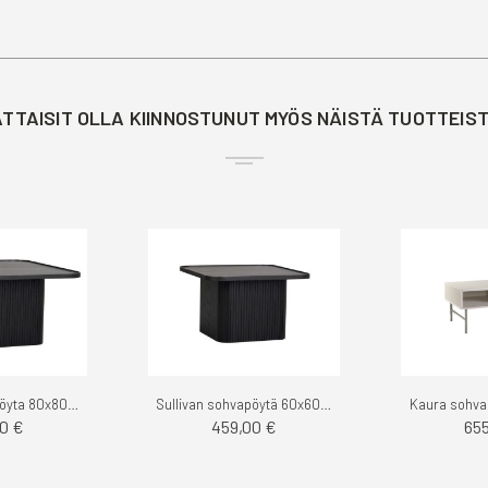
TTAISIT OLLA KIINNOSTUNUT MYÖS NÄISTÄ TUOTTEIS
Sullivan sohvapöyta 80x80cm - Rowico
Sullivan sohvapöytä 60x60cm
Kaura sohvap
0 €
459,00 €
65