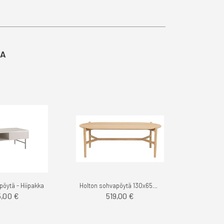
TA
öytä - Hiipakka
Holton sohvapöytä 130x65cm
5,00 €
519,00 €