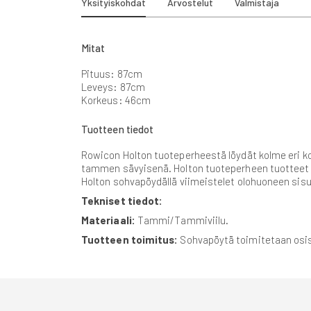
gallery
Yksityiskohdat
Arvostelut
Valmistaja
Mitat
Pituus: 87cm
Leveys: 87cm
Korkeus: 46cm
Tuotteen tiedot
Rowicon Holton tuoteperheestä löydät kolme eri kok
tammen sävyisenä. Holton tuoteperheen tuotteet ov
Holton sohvapöydällä viimeistelet olohuoneen sisu
Tekniset tiedot:
Materiaali:
Tammi/Tammiviilu.
Tuotteen toimitus:
Sohvapöytä toimitetaan osi