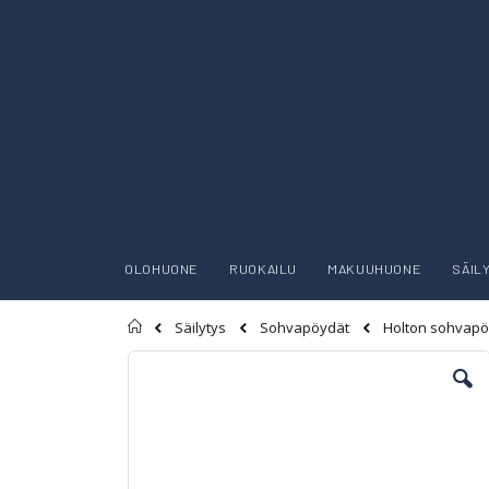
OLOHUONE
RUOKAILU
MAKUUHUONE
SÄIL
Etusivu
Holton sohvapö
Säilytys
Sohvapöydät
Skip
to
the
end
of
the
images