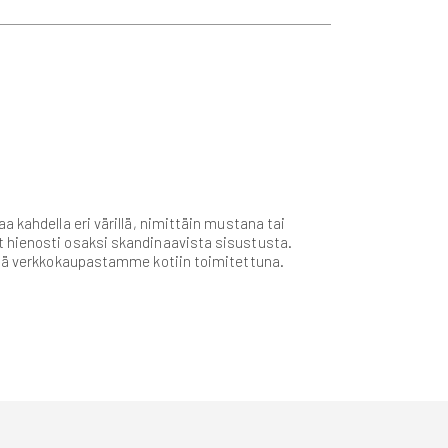
 kahdella eri värillä, nimittäin mustana tai
t hienosti osaksi skandinaavista sisustusta.
öytä verkkokaupastamme kotiin toimitettuna.