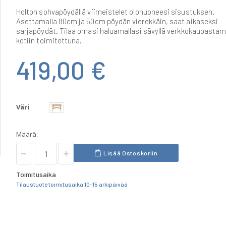
Holton sohvapöydällä viimeistelet olohuoneesi sisustuksen.
Asettamalla 80cm ja 50cm pöydän vierekkäin, saat aikaseksi
sarjapöydät. Tilaa omasi haluamallasi sävyllä verkkokaupast
kotiin toimitettuna.
419,00 €
Väri
Määrä:
Lisää Ostoskoriin
Toimitusaika
Tilaustuote toimitusaika 10-15 arkipäivää