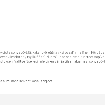
oista sohvapöytää, kaksi pyöreää ja yksi ovaalin mallinen. Pöydät saa
at viimeistelty tyylikkäästi. Muotoilunsa ansiosta tuotteet sopiva
stuksen. Valitse itsellesi mieluinen väri ja tilaa haluamasi sohvap
ssa, mukana selkeät kasausohjeet.