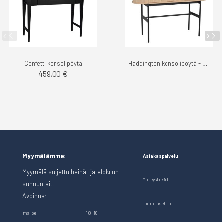
Confetti konsolipöytä
Haddington konsolipöytä - Rowico
459,00 €
Myymälämme:
Asiakaspalvelu
Myymälä suljettu heinä- ja elokuun
Yhteystiedot
sunnuntait.
Avoinna:
Toimitusehdot
ma-pe
10-18