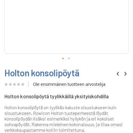
Skip
Holton konsolipöytä
to
the
beginning
Ole ensimmäinen tuotteen arvostelija
of
the
Holton konsolipöytä tyylikkäillä yksityiskohdilla
images
gallery
Holton konsolipöytä on tyylikäs kaluste sisustukseen kuin
sisustukseen. Rowicon Holton tuoteperheestä löydät
konsolipöydän lisäksi esimerkiksi hyllykön ja eri kokoiset
sohvapöydät. Rakenna mieleinen kokonaisuus, ja tilaa omasi
verkkokaupastamme kotiin toimitettuna.