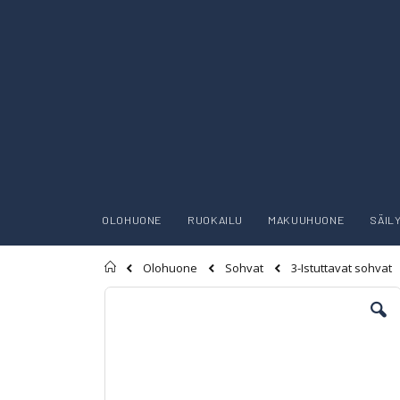
OLOHUONE
RUOKAILU
MAKUUHUONE
SÄIL
Etusivu
Olohuone
Sohvat
3-Istuttavat sohvat
Skip
to
the
end
of
the
images