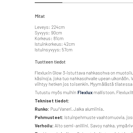
gallery
Mitat
Leveys: 224cm
Syvyys: 90cm
Korkeus: 81cm
Istuinkorkeus: 42cm
Istuinsyvyys: 57cm
Tuotteen tiedot
Flexluxin Glow 3-istuttava nahkasohva on muotoilul
käsinoja, joka tuo nahkasohvalle upean ulkonäön.
viihtyy hetken jos toisenkin. Myymälästä tilatessa
Tutustu myös muihin
Flexlux
mallistoon. Flexluxil
Tekniset tiedot:
Runko:
Puu/Vaneri. Jalka alumiinia.
Pehmusteet:
Istuinpehmuste vaahtomuovia, jos
Verhoilu:
Aito semi-aniliini, Savoy nahka, ympäriv