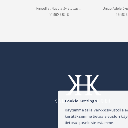
Finsoffat Nuvola 3-istuttava, Megan
2 862,00 €
1 660,
KALUSTE HEINOSET
Cookie Settings
Käytämme tällä verkkosivustolla
kerätäksemme tietoa sivuston käytös
tietosuojaselosteestamme.