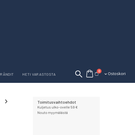
tuotetta
0
Ostoskori
Ostoskori
RÄNDIT
HETI VARASTOSTA
Toimitusvaihtoehdot
Kuljetus ulko-ovelle 59 €
Nouto myymälästä