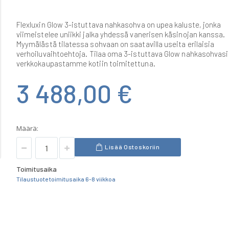
Flexluxin Glow 3-istuttava nahkasohva on upea kaluste, jonka
viimeistelee uniikki jalka yhdessä vanerisen käsinojan kanssa.
Myymälästä tilatessa sohvaan on saatavilla useita erilaisia
verhoiluvaihtoehtoja. Tilaa oma 3-istuttava Glow nahkasohvasi
verkkokaupastamme kotiin toimitettuna.
3 488,00 €
Määrä:
Lisää Ostoskoriin
Toimitusaika
Tilaustuote toimitusaika 6-8 viikkoa