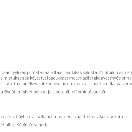
taan tyylikäs ja materiaaleiltaan laadukas kaluste. Muotoilun viimeis
 Valmistuksessa käytetyt laadukkaat materiaalit takaavat myös eri
 3-istuttavaan Glow nahkasohvaan on saatavilla useita erilaisia verho
ta löydät erilaiset sohvat ja lepotuolit eri ominaisuuksin.
sa pinta höyhentä, selkäpehmusteena vaahtomuovikuitusekoitus.
erhoiltu. Käsinoja vaneria.