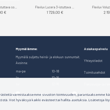
Unico Adele 3-istuttava sohva, Renegades
Flexlux Lucera 3-istuttava sohva, Rock
00 €
1 729,00 €
2 1
Asiakaspalvelu
Myymälämme:
Myymälä suljettu heinä- ja elokuun sunnuntait.
Yhteystiedot
Avoinna:
ma-pe
10-18
Toimitusehdot
la
10-16
su
12-16
Tietosuoja- ja rek
Soita Heinosille!
Puhelintilaukset
 evästeitä varmistaaksemme sivuston toimivuuden, parantaaksemme k
tä. Voit hyväksyä kaikki evästeet tai hallita asetuksia. Lisätietoja löy
040 528 1124
044 3001 399