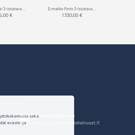
Flexlux Voluzzi 3-istuttava sohva, Rock
Ermatiko Porto 3-istuttava sohva, Milton
55,00 €
1 330,00 €
isteriseloste
Lähetä sähköpostia
äyttökokemusta sekä
verkkokauppa@kalusteheinoset.fi
dät eväste- ja