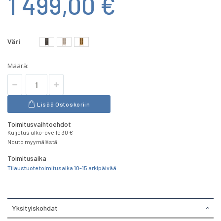
1 499,00 €
Väri
Määrä:
Lisää Ostoskoriin
Toimitusvaihtoehdot
Kuljetus ulko-ovelle 30 €
Nouto myymälästä
Toimitusaika
Tilaustuote toimitusaika 10-15 arkipäivää
Yksityiskohdat