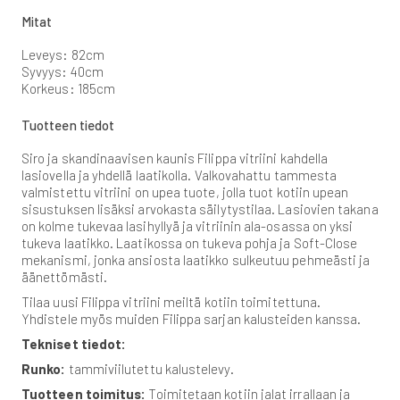
Mitat
Leveys: 82cm
Syvyys: 40cm
Korkeus: 185cm
Tuotteen tiedot
Siro ja skandinaavisen kaunis Filippa vitriini kahdella
lasiovella ja yhdellä laatikolla. Valkovahattu tammesta
valmistettu vitriini on upea tuote, jolla tuot kotiin upean
sisustuksen lisäksi arvokasta säilytystilaa. Lasiovien takana
on kolme tukevaa lasihyllyä ja vitriinin ala-osassa on yksi
tukeva laatikko. Laatikossa on tukeva pohja ja Soft-Close
mekanismi, jonka ansiosta laatikko sulkeutuu pehmeästi ja
äänettömästi.
Tilaa uusi Filippa vitriini meiltä kotiin toimitettuna.
Yhdistele myös muiden Filippa sarjan kalusteiden kanssa.
Tekniset tiedot:
Runko:
tammiviilutettu kalustelevy.
Tuotteen toimitus:
Toimitetaan kotiin jalat irrallaan ja