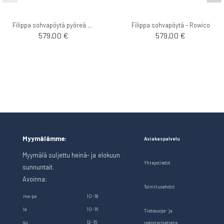
Filippa sohvapöytä pyöreä - Rowico
Filippa sohvapöytä - Rowico
579,00 €
579,00 €
Myymälämme:
Asiakaspalvelu
Myymälä suljettu heinä- ja elokuun
Yhteystiedot
sunnuntait.
Avoinna:
Toimitusehdot
ma-pe
10-18
la
10-16
Tietosuoja- ja
su
12-16
rekisteriseloste