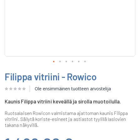
Skip
Filippa vitriini - Rowico
to
the
beginning
Ole ensimmäinen tuotteen arvostelija
of
the
Kaunis Filippa vitriini keveällä ja sirolla muotoilulla.
images
gallery
Ruotsalaisen Rowicon valmistama ajattoman kaunis Filippa
vitriini. Säilytä koriste-esineet ja astiastot tyylillä lasiovien
takana näkyvillä.