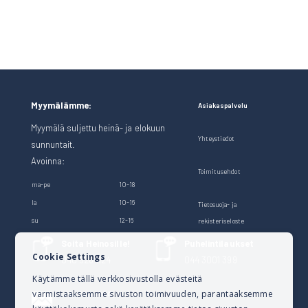
Myymälämme:
Asiakaspalvelu
Myymälä suljettu heinä- ja elokuun
Yhteystiedot
sunnuntait.
Avoinna:
Toimitusehdot
ma-pe
10-18
la
10-16
Tietosuoja- ja
su
12-16
rekisteriseloste
Soita Heinosille!
Puhelintilaukset
Cookie Settings
040 528 1124
044 3001 399
Käytämme tällä verkkosivustolla evästeitä
varmistaaksemme sivuston toimivuuden, parantaaksemme
Lähetä sähköpostia