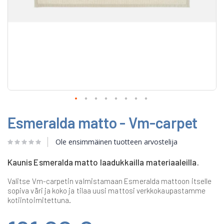
Skip
Esmeralda matto - Vm-carpet
to
the
beginning
Ole ensimmäinen tuotteen arvostelija
of
the
Kaunis Esmeralda matto laadukkailla materiaaleilla.
images
gallery
Valitse Vm-carpetin valmistamaan Esmeralda mattoon itselle
sopiva väri ja koko ja tilaa uusi mattosi verkkokaupastamme
kotiintoimitettuna.