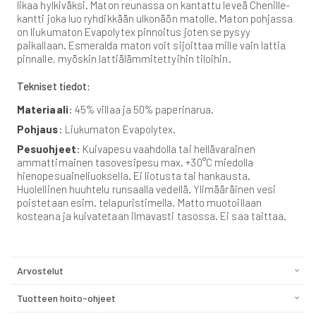
likaa hylkiväksi. Maton reunassa on kantattu leveä Chenille-
kantti joka luo ryhdikkään ulkonäön matolle. Maton pohjassa
on liukumaton Evapolytex pinnoitus joten se pysyy
paikallaan. Esmeralda maton voit sijoittaa mille vain lattia
pinnalle, myöskin lattiälämmitettyihin tiloihin.
Tekniset tiedot:
Materiaali
: 45% villaa ja 50% paperinarua.
Pohjaus
: Liukumaton Evapolytex.
Pesuohjeet
: Kuivapesu vaahdolla tai hellävarainen
ammattimainen tasovesipesu max. +30°C miedolla
hienopesuaineliuoksella. Ei liotusta tai hankausta.
Huolellinen huuhtelu runsaalla vedellä. Ylimääräinen vesi
poistetaan esim. telapuristimella. Matto muotoillaan
kosteana ja kuivatetaan ilmavasti tasossa. Ei saa taittaa.
Arvostelut
Tuotteen hoito-ohjeet