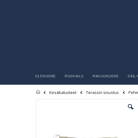
OLOHUONE
RUOKAILU
MAKUUHUONE
SÄIL
Etusivu
Kesäkalusteet
Terassin sisustus
Pehm
Skip
to
the
end
of
the
images