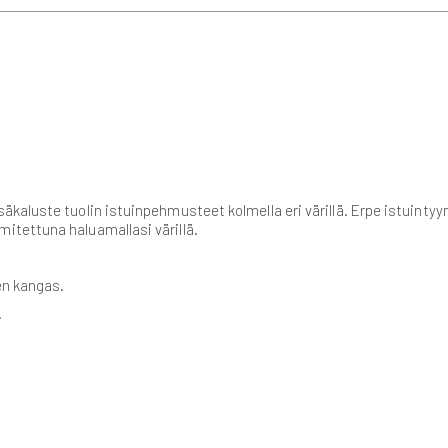
aluste tuolin istuinpehmusteet kolmella eri värillä. Erpe istuintyyn
tettuna haluamallasi värillä.
en kangas.
.