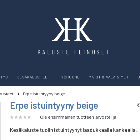
KALUSTE HEINOSET
YTYS
KESÄKALUSTEET
TYÖHUONE
MATOT & VALAISIMET
B
Erpe istuintyyny beige
usteet
Erpe istuintyyny beige
Ole ensimmäinen tuotteen arvostelija
Kesäkaluste tuolin istuintyynyt laadukkaalla kankaalla.