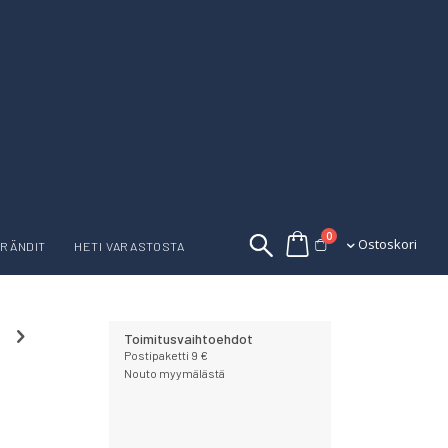
tuotetta
0
Ostoskori
Ostoskori
RÄNDIT
HETI VARASTOSTA
Toimitusvaihtoehdot
Postipaketti 9 €
Nouto myymälästä