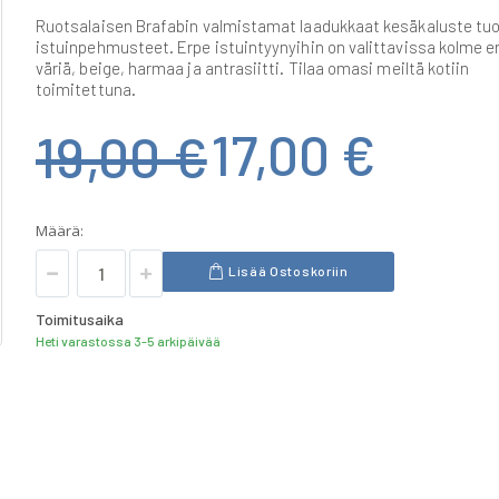
Ruotsalaisen Brafabin valmistamat laadukkaat kesäkaluste tuo
istuinpehmusteet. Erpe istuintyynyihin on valittavissa kolme er
väriä, beige, harmaa ja antrasiitti. Tilaa omasi meiltä kotiin
toimitettuna.
17,00 €
19,00 €
Määrä:
Lisää Ostoskoriin
Toimitusaika
Heti varastossa 3-5 arkipäivää