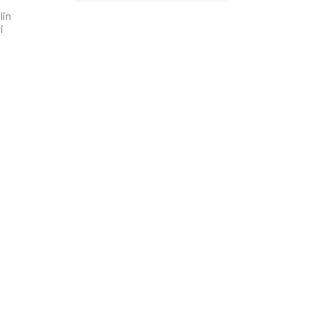
lin
i