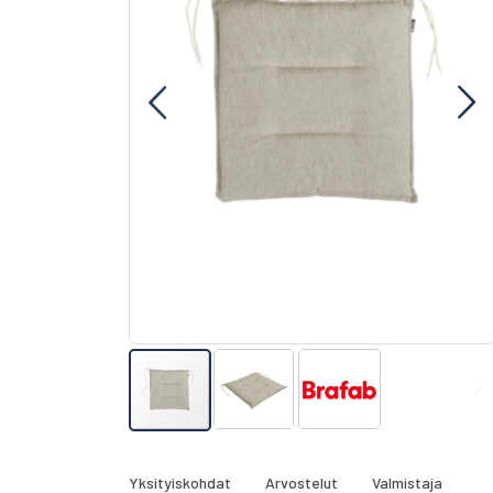
gallery
Skip
to
the
Yksityiskohdat
Arvostelut
Valmistaja