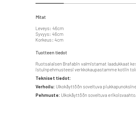
beginning
of
the
Mitat
images
gallery
Leveys: 46cm
Syvyys: 46cm
Korkeus: 4cm
Tuotteen tiedot
Ruotsalaisen Brafabin valmistamat laadukkaat kesäk
istuinpehmusteesi verkkokaupastamme kotiin toimi
Tekniset tiedot:
Verhoilu:
Ulkokäyttöön soveltuva piukkapunoksin
Pehmuste:
Ulkokäyttöön soveltuva erikoisvaahto