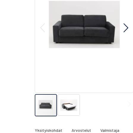
gallery
Skip
to
the
Yksityiskohdat
Arvostelut
Valmistaja