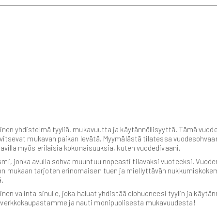
nen yhdistelmä tyyliä, mukavuutta ja käytännöllisyyttä. Tämä vuodes
rvitsevat mukavan paikan levätä. Myymälästä tilatessa vuodesohvaan 
villa myös erilaisia kokonaisuuksia, kuten vuodedivaani.
i, jonka avulla sohva muuntuu nopeasti tilavaksi vuoteeksi. Vuod
n mukaan tarjoten erinomaisen tuen ja miellyttävän nukkumiskoke
ä.
nen valinta sinulle, joka haluat yhdistää olohuoneesi tyylin ja käy
i verkkokaupastamme ja nauti monipuolisesta mukavuudesta!