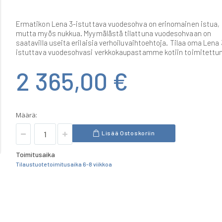
Ermatikon Lena 3-istuttava vuodesohva on erinomainen istua,
mutta myös nukkua. Myymälästä tilattuna vuodesohvaan on
saatavilla useita erilaisia verhoiluvaihtoehtoja. Tilaa oma Lena 
istuttava vuodesohvasi verkkokaupastamme kotiin toimitettu
2 365,00 €
Määrä:
Lisää Ostoskoriin
Toimitusaika
Tilaustuote toimitusaika 6-8 viikkoa