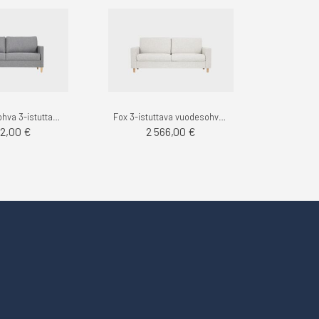
Kelo vuodesohva 3-istuttava, Das - Finsoffat
Fox 3-istuttava vuodesohva, Sacco - Finsoffat
42,00 €
2 566,00 €