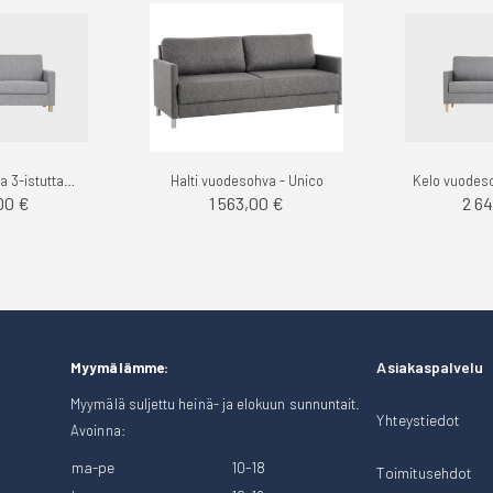
Aina vuodesohva 3-istuttava, Das - Finsoffat
Halti vuodesohva - Unico
00 €
1 563,00 €
2 6
Asiakaspalvelu
Myymälämme:
Myymälä suljettu heinä- ja elokuun sunnuntait.
Yhteystiedot
Avoinna:
ma-pe
10-18
Toimitusehdot