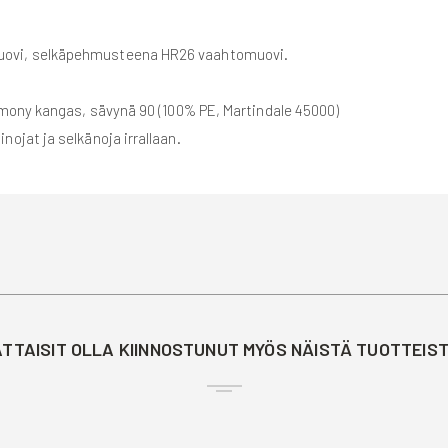
ovi, selkäpehmusteena HR26 vaahtomuovi.
mony kangas, sävynä 90 (100% PE, Martindale 45000)
ojat ja selkänoja irrallaan.
TTAISIT OLLA KIINNOSTUNUT MYÖS NÄISTÄ TUOTTEIS