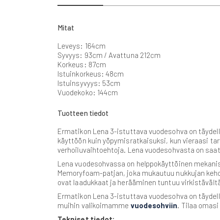
beginning
of
the
Mitat
images
gallery
Leveys: 164cm
Syvyys: 93cm / Avattuna 212cm
Korkeus: 87cm
Istuinkorkeus: 48cm
Istuinsyvyys: 53cm
Vuodekoko: 144cm
Tuotteen tiedot
Ermatikon Lena 3-istuttava vuodesohva on täydelli
käyttöön kuin yöpymisratkaisuksi, kun vieraasi ta
verhoiluvaihtoehtoja. Lena vuodesohvasta on saata
Lena vuodesohvassa on helppokäyttöinen mekanism
Memoryfoam-patjan, joka mukautuu nukkujan keho
ovat laadukkaat ja herääminen tuntuu virkistävält
Ermatikon Lena 3-istuttava vuodesohva on täydelli
muihin valikoimamme
vuodesohviin
. Tilaa omas
Tekniset tiedot: