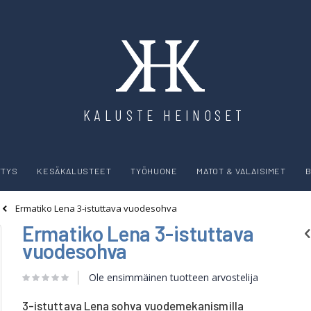
KALUSTE HEINOSET
YTYS
KESÄKALUSTEET
TYÖHUONE
MATOT & VALAISIMET
B
Ermatiko Lena 3-istuttava vuodesohva
Ermatiko Lena 3-istuttava
vuodesohva
Ole ensimmäinen tuotteen arvostelija
3-istuttava Lena sohva vuodemekanismilla