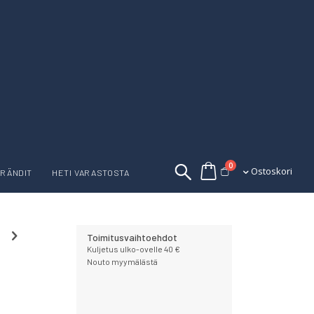
tuotetta
0
Ostoskori
Ostoskori
RÄNDIT
HETI VARASTOSTA
Toimitusvaihtoehdot
Kuljetus ulko-ovelle 40 €
Nouto myymälästä