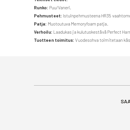
Runko:
Puu/Vaneri.
Pehmusteet:
Istuinpehmusteena HR35 vaahtomu
Patja:
Muotoutuva Memoryfoam patja.
Verhoilu:
Laadukas ja kulutuskestävä Perfect Har
Tuotteen toimitus:
Vuodesohva toimitetaan käsin
SAA