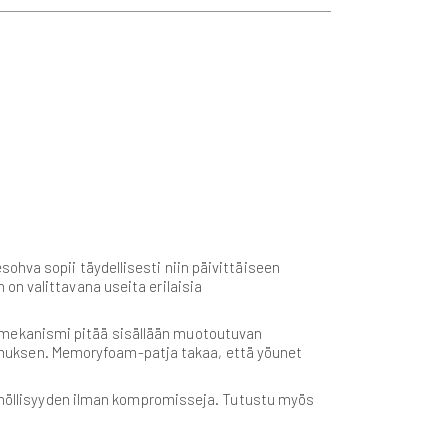
ohva sopii täydellisesti niin päivittäiseen
on valittavana useita erilaisia
emekanismi pitää sisällään muotoutuvan
muksen. Memoryfoam-patja takaa, että yöunet
tännöllisyyden ilman kompromisseja. Tutustu myös