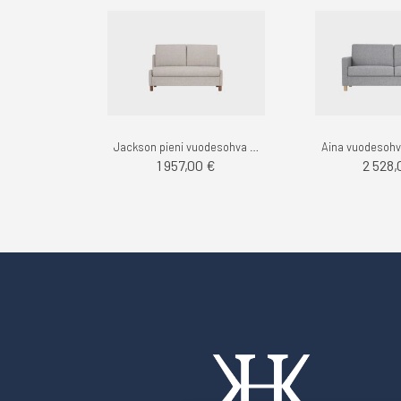
Jackson pieni vuodesohva 2-istuttava, Das - Finsoffat
1 957,00 €
2 528,