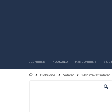
OLOHUONE
RUOKAILU
MAKUUHUONE
SÄIL
Etusivu
Olohuone
Sohvat
3-Istuttavat sohvat
Skip
to
the
end
of
the
images