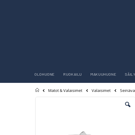
OLOHUONE
RUOKAILU
MAKUUHUONE
SÄIL
Etusivu
Matot & Valaisimet
Valaisimet
Seinäva
Skip
to
the
end
of
the
images