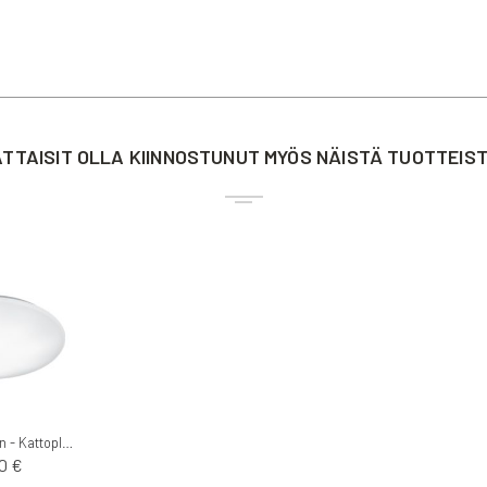
TTAISIT OLLA KIINNOSTUNUT MYÖS NÄISTÄ TUOTTEIS
Trio kattovalaisin - Kattoplafondi Kato
0 €