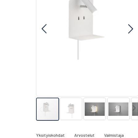
gallery
Skip
to
the
Yksityiskohdat
Arvostelut
Valmistaja