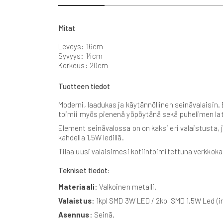
beginning
of
the
Mitat
images
gallery
Leveys: 16cm
Syvyys: 14cm
Korkeus: 20cm
Tuotteen tiedot
Moderni, laadukas ja käytännöllinen seinävalaisin. 
toimii myös pienenä yöpöytänä sekä puhelimen latu
Element seinävalossa on on kaksi eri valaistusta, j
kahdella 1,5W ledillä.
Tilaa uusi valaisimesi kotiintoimitettuna verkko
Tekniset tiedot:
Materiaali
: Valkoinen metalli.
Valaistus
: 1kpl SMD 3W LED / 2kpl SMD 1,5W Led (i
Asennus
: Seinä.