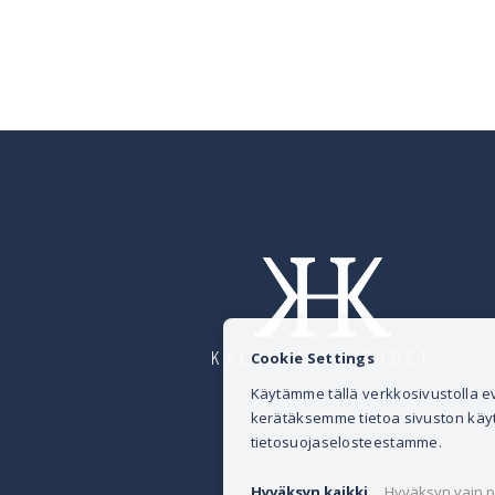
KALUSTE HEINOSET
Cookie Settings
Käytämme tällä verkkosivustolla
kerätäksemme tietoa sivuston käytös
tietosuojaselosteestamme.
Hyväksyn kaikki
Hyväksyn vain p