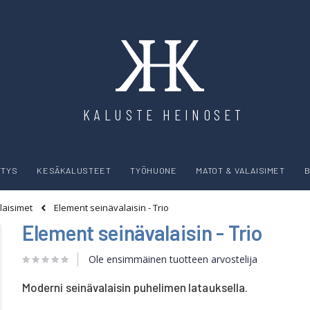
KALUSTE HEINOSET
YTYS
KESÄKALUSTEET
TYÖHUONE
MATOT & VALAISIMET
B
Element seinävalaisin - Trio
laisimet
Element seinävalaisin - Trio
Ole ensimmäinen tuotteen arvostelija
Moderni seinävalaisin puhelimen latauksella.