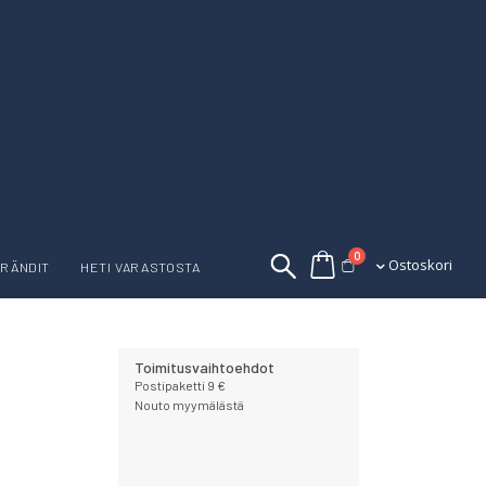
tuotetta
0
Ostoskori
Ostoskori
RÄNDIT
HETI VARASTOSTA
Toimitusvaihtoehdot
Postipaketti 9 €
Nouto myymälästä