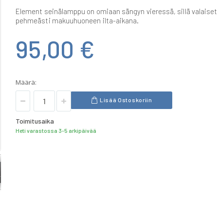
Element seinälamppu on omiaan sängyn vieressä, sillä valaiset
pehmeästi makuuhuoneen ilta-aikana.
95,00 €
Määrä:
Lisää Ostoskoriin
Toimitusaika
Heti varastossa 3-5 arkipäivää