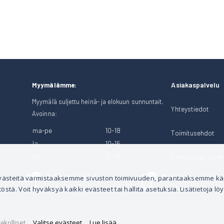
Asiakaspalvelu
Myymälämme:
Myymälä suljettu heinä- ja elokuun sunnuntait.
Yhteystiedot
Avoinna:
ma-pe
10-18
Toimitusehdot
la
10-16
su
12-16
Tietosuoja- ja rek
Soita Heinosille!
Puhelintilaukset
 evästeitä varmistaaksemme sivuston toimivuuden, parantaaksemme k
tä. Voit hyväksyä kaikki evästeet tai hallita asetuksia. Lisätietoja löy
040 528 1124
044 3001 399
akolliset
Valitse evästeet
Lue lisää