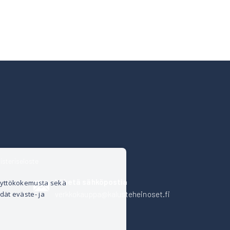
isteriseloste
Lähetä sähköpostia
äyttökokemusta sekä
verkkokauppa@kalusteheinoset.fi
dät eväste- ja