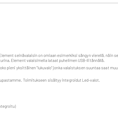
Element seinävalaisin on omiaan esimerkiksi sängyn vierellä, näin se 
rina. Element valaisimella lataat puhelimen USB-liitännällä.
oko pieni yksittäinen "lukuvalo" jonka valaistuksen suuntaa saat muut
kaupastamme. Toimitukseen sisältyy integroidut Led-valot.
ntegroitu)