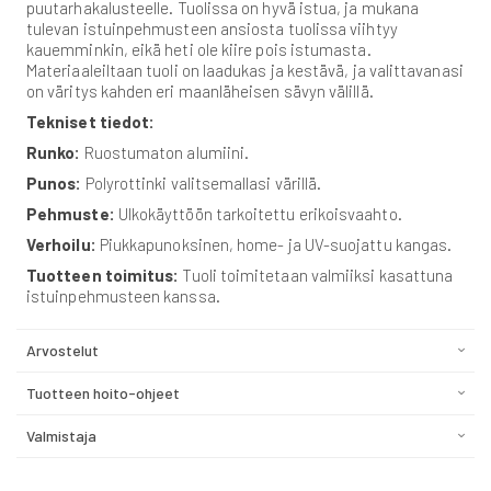
puutarhakalusteelle. Tuolissa on hyvä istua, ja mukana
tulevan istuinpehmusteen ansiosta tuolissa viihtyy
kauemminkin, eikä heti ole kiire pois istumasta.
Materiaaleiltaan tuoli on laadukas ja kestävä, ja valittavanasi
on väritys kahden eri maanläheisen sävyn välillä.
Tekniset tiedot:
Runko:
Ruostumaton alumiini.
Punos:
Polyrottinki valitsemallasi värillä.
Pehmuste:
Ulkokäyttöön tarkoitettu erikoisvaahto.
Verhoilu:
Piukkapunoksinen, home- ja UV-suojattu kangas.
Tuotteen toimitus:
Tuoli toimitetaan valmiiksi kasattuna
istuinpehmusteen kanssa.
Arvostelut
Tuotteen hoito-ohjeet
Valmistaja