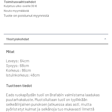
Toimitusvaihtoehdot
Kuljetus ulko-ovelle 30 €
Nouto myymälästä
Tuote on poistunut myynnistä
Yksityiskohdat
Mitat
Leveys: 64cm
Syvyys: 68cm
Korkeus: 86cm
Istuinkorkeus: 48cm
Tuotteen tiedot
Eads ruokapöydän tuoli on Brafabin valmistama laadukas
puutarhakaluste. Muotoilultaan tuoli on tyylikkään
selkeälinjainen punoksen jatkuessa alas asti, mutta
pyöristetyt kulmat ja selkänoja tuo mukavasti ilmettä