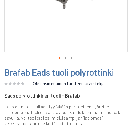
Skip
Brafab Eads tuoli polyrottinki
to
the
beginning
Ole ensimmäinen tuotteen arvostelija
of
the
Eads polyrottinkinen tuoli - Brafab
images
gallery
Eads on muotoilultaan tyylikkään perinteinen pyöreine
muotoineen. Tuoli on valittavissa kahdella eri maanläheisellä
savuilla, valitse itsellesi mieluisampi ja tilaa omasi
verkkokaupastamme kotiin toimitettuna.