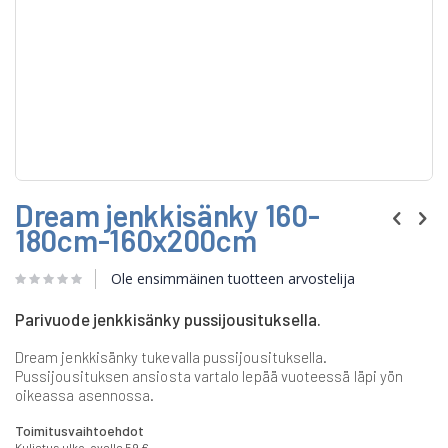
Skip
Dream jenkkisänky 160-
to
the
180cm-160x200cm
beginning
of
Ole ensimmäinen tuotteen arvostelija
the
images
gallery
Parivuode jenkkisänky pussijousituksella.
Dream jenkkisänky tukevalla pussijousituksella.
Pussijousituksen ansiosta vartalo lepää vuoteessä läpi yön
oikeassa asennossa.
Toimitusvaihtoehdot
Kuljetus ulko-ovelle 59 €