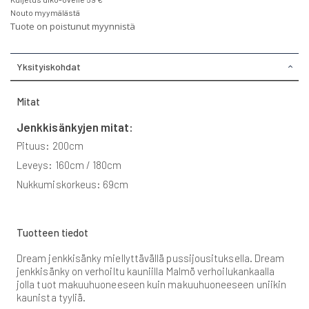
Nouto myymälästä
Tuote on poistunut myynnistä
Yksityiskohdat
Mitat
Jenkkisänkyjen mitat:
Pituus: 200cm
Leveys: 160cm / 180cm
Nukkumiskorkeus: 69cm
Tuotteen tiedot
Dream jenkkisänky miellyttävällä pussijousituksella. Dream
jenkkisänky on verhoiltu kauniilla Malmö verhoilukankaalla
jolla tuot makuuhuoneeseen kuin makuuhuoneeseen uniikin
kaunista tyyliä.