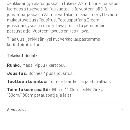
Jenkkisängyn alarungossa on tukeva 2.2m bonnel jousitus
luomassa tukevaa pohjaa vuoteelle ja vuoteen päällä
joustinpatjassa on 2.0mm vartalon mukaan miellyttävästi
mukautuva pussijousitus. Petauspatjana Dream
jenkkisängyssä on miellyttävä profiloitu pehmoinen
petauspatja. Vuoteen kovuus on keskikova.
Tilaa uusi jenkkisänkysi nyt verkkokaupastamme
kotiintoimitettuna.
Tekniset tiedot:
Runko
: Massiivipuu / kertopuu.
Jousitus
: Bonnes / pussijousitus.
Tuotteen toimitus
: Toimitetaan kotiin jalat irrallaan.
Toimituksen sisältö
:
160cm / 180cm jenkkisänky,
160cm/180cm petauspatja ja jalat.
Arvostelut