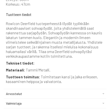
Korkeus: 47cm
Tuotteen tiedot
Rowicon Deerfield tuoteperheestä löydät tyylikkään
skandinaaviset sohvapöydät, joita yhdistelemällä saat
rakennettua sarjapöydän. Sohvapöydän kannessa on kaunis
lakatun tammen kuvio. Elegantin ja modernin ilmeen
viimeistelee selkeälinjainen musta metallijalusta. Yhdistele
sarjan tuotteet, ja rakenna itsellesi mieluisa kokonaisuus
haluamallasi värillä. Tilaa oma Deerfield sohvapöytäsi
verkkokaupastamme kotiin toimitettuna.
Tekniset tiedot:
Materiaali:
Tammi/Metalli.
Tuotteen toimitus:
Toimitetaan kansi ja jalka erikseen,
kasaaminen helppoa ja vaivatonta.
Arvostelut
Valmistaja