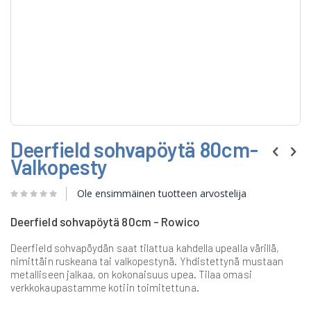
Skip
Deerfield sohvapöytä 80cm-
to
the
Valkopesty
beginning
of
Ole ensimmäinen tuotteen arvostelija
the
images
gallery
Deerfield sohvapöytä 80cm - Rowico
Deerfield sohvapöydän saat tilattua kahdella upealla värillä,
nimittäin ruskeana tai valkopestynä. Yhdistettynä mustaan
metalliseen jalkaa, on kokonaisuus upea. Tilaa omasi
verkkokaupastamme kotiin toimitettuna.