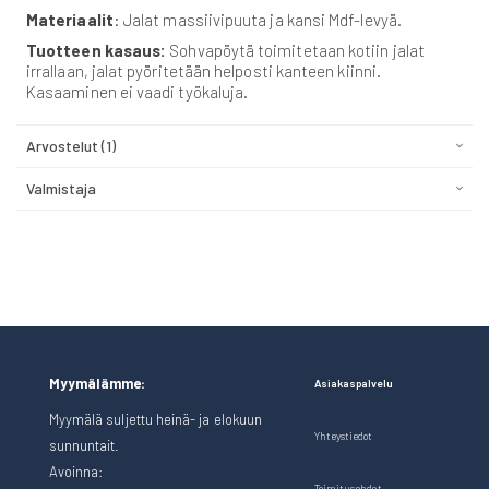
Materiaalit
: Jalat massiivipuuta ja kansi Mdf-levyä.
Tuotteen kasaus:
Sohvapöytä toimitetaan kotiin jalat
irrallaan, jalat pyöritetään helposti kanteen kiinni.
Kasaaminen ei vaadi työkaluja.
Arvostelut
1
Valmistaja
Myymälämme:
Asiakaspalvelu
Myymälä suljettu heinä- ja elokuun
Yhteystiedot
sunnuntait.
Avoinna:
Toimitusehdot