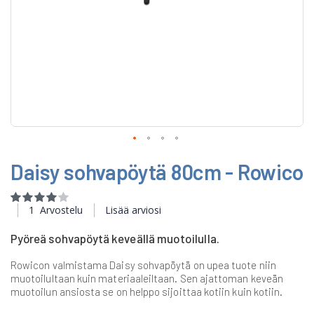
Skip
Daisy sohvapöytä 80cm - Rowico
to
the
beginning
Rating:
of
80
100
% of
1
Arvostelu
Lisää arviosi
the
images
Pyöreä sohvapöytä keveällä muotoilulla.
gallery
Rowicon valmistama Daisy sohvapöytä on upea tuote niin
muotoilultaan kuin materiaaleiltaan. Sen ajattoman keveän
muotoilun ansiosta se on helppo sijoittaa kotiin kuin kotiin.