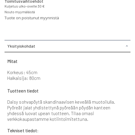
Toimitusvaihtoehdot
Kuljetus ulko-ovelle 30 €
Nouto myymälästä
Tuote on poistunut myynnistä
Yksityiskohdat
Mitat
Korkeus: 45cm
Halkaisija: 80cm
Tuotteen tiedot
Daisy sohvapöytä skandinaavisen keveällä muotoilulla.
Pyöreät jalat yhdistettynä pyöreään pöydän kanteen
yhdessä luovat upean tuotteen. Tilaa omasi
verkkokaupastamme kotiintoimitettuna.
Tekniset tiedot: