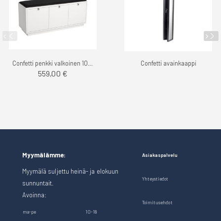
Confetti penkki valkoinen 106cm
Confetti avainkaappi
559,00 €
Myymälämme:
Asiakaspalvelu
Myymälä suljettu heinä- ja elokuun
Yhteystiedot
sunnuntait.
Avoinna:
Toimitusehdot
ma-pe
10-18