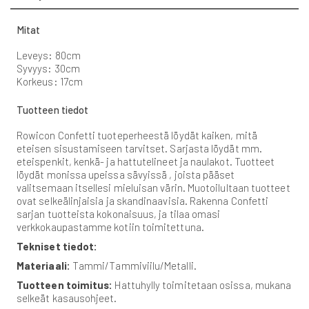
Mitat
Leveys: 80cm
Syvyys: 30cm
Korkeus: 17cm
Tuotteen tiedot
Rowicon Confetti tuoteperheestä löydät kaiken, mitä
eteisen sisustamiseen tarvitset. Sarjasta löydät mm.
eteispenkit, kenkä- ja hattutelineet ja naulakot. Tuotteet
löydät monissa upeissa sävyissä , joista pääset
valitsemaan itsellesi mieluisan värin. Muotoilultaan tuotteet
ovat selkeälinjaisia ja skandinaavisia. Rakenna Confetti
sarjan tuotteista kokonaisuus, ja tilaa omasi
verkkokaupastamme kotiin toimitettuna.
Tekniset tiedot:
Materiaali:
Tammi/Tammiviilu/Metalli.
Tuotteen toimitus:
Hattuhylly toimitetaan osissa, mukana
selkeät kasausohjeet.