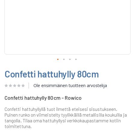
Skip
Confetti hattuhylly 80cm
to
the
beginning
Ole ensimmäinen tuotteen arvostelija
of
the
Confetti hattuhylly 80cm - Rowico
images
gallery
Confetti hattuhyllyllä tuot ilmettä eteisesi sisustukseen.
Puinen runko on viimeistelty tyylikkäillä metallisilla koukuilla ja
tangolla. Tilaa oma hattuhyllysi verkkokaupastamme kotiin
toimitettuna.