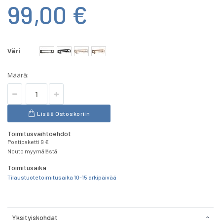
99,00 €
Väri
Määrä:
Lisää Ostoskoriin
Toimitusvaihtoehdot
Postipaketti 9 €
Nouto myymälästä
Toimitusaika
Tilaustuote toimitusaika 10-15 arkipäivää
Yksityiskohdat