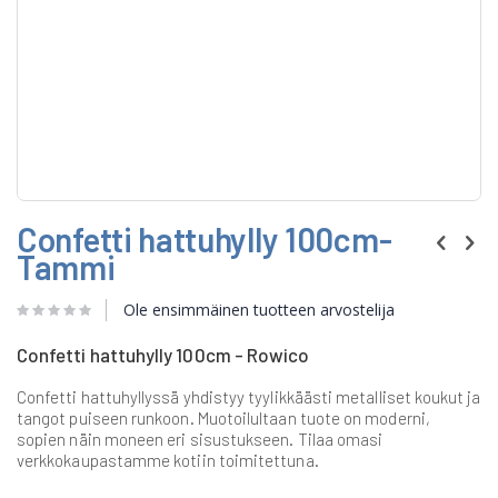
Skip
Confetti hattuhylly 100cm-
to
the
Tammi
beginning
of
Ole ensimmäinen tuotteen arvostelija
the
images
gallery
Confetti hattuhylly 100cm - Rowico
Confetti hattuhyllyssä yhdistyy tyylikkäästi metalliset koukut ja
tangot puiseen runkoon. Muotoilultaan tuote on moderni,
sopien näin moneen eri sisustukseen. Tilaa omasi
verkkokaupastamme kotiin toimitettuna.