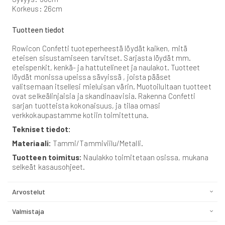
Korkeus: 26cm
Tuotteen tiedot
Rowicon Confetti tuoteperheestä löydät kaiken, mitä
eteisen sisustamiseen tarvitset. Sarjasta löydät mm.
eteispenkit, kenkä- ja hattutelineet ja naulakot. Tuotteet
löydät monissa upeissa sävyissä , joista pääset
valitsemaan itsellesi mieluisan värin. Muotoilultaan tuotteet
ovat selkeälinjaisia ja skandinaavisia. Rakenna Confetti
sarjan tuotteista kokonaisuus, ja tilaa omasi
verkkokaupastamme kotiin toimitettuna.
Tekniset tiedot:
Materiaali:
Tammi/Tammiviilu/Metalli.
Tuotteen toimitus:
Naulakko toimitetaan osissa, mukana
selkeät kasausohjeet.
Arvostelut
Valmistaja