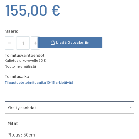
155,00 €
Määrä:
Lisää Ostoskoriin
Toimitusvaihtoehdot
Kuljetus ulko-ovelle 30 €
Nouto myymälästä
Toimitusaika
Tilaustuote toimitusaika 10-15 arkipäivää
Yksityiskohdat
Mitat
Pituus: 50cm