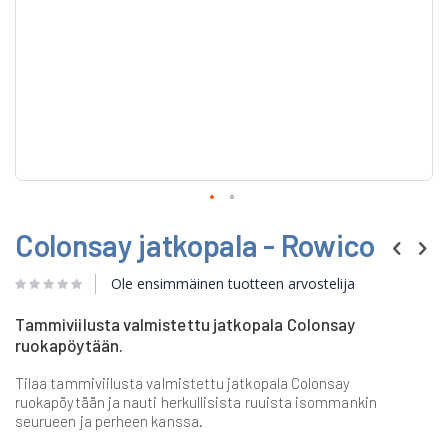
Skip
Colonsay jatkopala - Rowico
to
the
beginning
Ole ensimmäinen tuotteen arvostelija
of
the
Tammiviilusta valmistettu jatkopala Colonsay
images
ruokapöytään.
gallery
Tilaa tammiviilusta valmistettu jatkopala Colonsay
ruokapöytään ja nauti herkullisista ruuista isommankin
seurueen ja perheen kanssa.