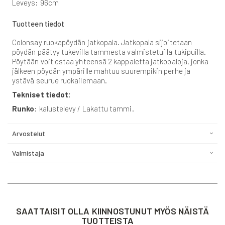
Leveys: 96cm
Tuotteen tiedot
Colonsay ruokapöydän jatkopala. Jatkopala sijoitetaan
pöydän päätyy tukevilla tammesta valmistetuilla tukipuilla.
Pöytään voit ostaa yhteensä 2 kappaletta jatkopaloja, jonka
jälkeen pöydän ympärille mahtuu suurempikin perhe ja
ystävä seurue ruokailemaan.
Tekniset tiedot:
Runko
: kalustelevy / Lakattu tammi.
Arvostelut
Valmistaja
SAATTAISIT OLLA KIINNOSTUNUT MYÖS NÄISTÄ
TUOTTEISTA