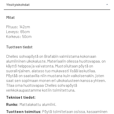
Yksityiskohdat
Mitat
Pituus: 142cm
Leveys: 65cm
Korkeus: 50cm
Tuotteen tiedot
Chelles sohvapöytä on Brafabin valmistama kokonaan
alumiininen ulkokaluste. Materiaalin ollessa huoltovapaa, on
käyttö helppoa ja vaivatonta. Muotoilultaan pöytä on
suoralinjainen, alataso tuo mukavasti lisää laskutilaa.
Pöytää on saatavilla niin mustana kuin valkoisenakin, joten
saat sen sopimaan monen eri ulkokalusteen kanssa yhteen.
Tilaa oma huoltovapaa Chelles sohvapöytä
verkkokaupastamme kotiin toimitettuna.
Tekniset tiedot:
Runko:
Mattalakattu alumiini.
Tuotteen toimitus:
Pöytä toimitetaan osissa, kasaaminen