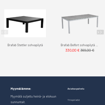
Brafab Stettler sohvapöytä
Brafab Belfort sohvapöytä suorakaide
330,00 €
369,00 €
Myymälämme:
Asiakaspalvelu
Myymälä suljettu heinä- ja elokuun
Yhteystiedot
sunnuntait.