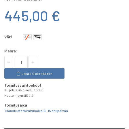
445,00 €
Väri
Määrä:
Lisää Ostoskoriin
Toimitusvaihtoehdot
Kuljetus ulko-ovelle 30 €
Nouto myymälästä
Toimitusaika
Tilaustuote toimitusaika 10-15 arkipäivää