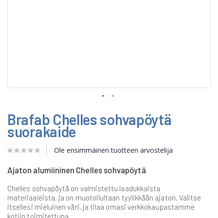
Skip
Brafab Chelles sohvapöytä
to
the
suorakaide
beginning
of
Ole ensimmäinen tuotteen arvostelija
the
images
gallery
Ajaton alumiininen Chelles sohvapöytä
Chelles sohvapöytä on valmistettu laadukkaista
materiaaleista, ja on muotoilultaan tyylikkään ajaton. Valitse
itsellesi mieluinen väri, ja tilaa omasi verkkokaupastamme
kotiin toimitettuna.