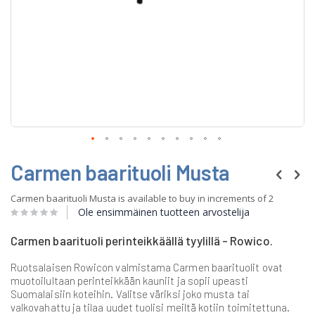
Skip
Carmen baarituoli Musta
to
the
beginning
Carmen baarituoli Musta is available to buy in increments of 2
of
Ole ensimmäinen tuotteen arvostelija
the
images
Carmen baarituoli perinteikkäällä tyylillä - Rowico.
gallery
Ruotsalaisen Rowicon valmistama Carmen baarituolit ovat
muotoilultaan perinteikkään kauniit ja sopii upeasti
Suomalaisiin koteihin. Valitse väriksi joko musta tai
valkovahattu ja tilaa uudet tuolisi meiltä kotiin toimitettuna.