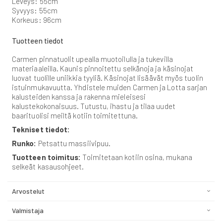
Leveys: 55cm
Syvyys: 55cm
Korkeus: 96cm
Tuotteen tiedot
Carmen pinnatuolit upealla muotoilulla ja tukevilla
materiaaleilla. Kaunis pinnoitettu selkänoja ja käsinojat
luovat tuolille uniikkia tyyliä. Käsinojat lisäävät myös tuolin
istuinmukavuutta. Yhdistele muiden Carmen ja Lotta sarjan
kalusteiden kanssa ja rakenna mieleisesi
kalustekokonaisuus. Tutustu, ihastu ja tilaa uudet
baarituolisi meiltä kotiin toimitettuna.
Tekniset tiedot:
Runko:
Petsattu massiivipuu.
Tuotteen toimitus:
Toimitetaan kotiin osina, mukana
selkeät kasausohjeet.
Arvostelut
Valmistaja