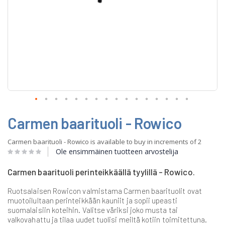
Skip
Carmen baarituoli - Rowico
to
the
beginning
Carmen baarituoli - Rowico is available to buy in increments of 2
of
Ole ensimmäinen tuotteen arvostelija
the
images
Carmen baarituoli perinteikkäällä tyylillä - Rowico.
gallery
Ruotsalaisen Rowicon valmistama Carmen baarituolit ovat
muotoilultaan perinteikkään kauniit ja sopii upeasti
suomalaisiin koteihin. Valitse väriksi joko musta tai
valkovahattu ja tilaa uudet tuolisi meiltä kotiin toimitettuna.