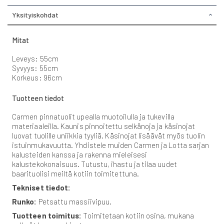
Yksityiskohdat
Mitat
Leveys: 55cm
Syvyys: 55cm
Korkeus: 96cm
Tuotteen tiedot
Carmen pinnatuolit upealla muotoilulla ja tukevilla
materiaaleilla. Kaunis pinnoitettu selkänoja ja käsinojat
luovat tuolille uniikkia tyyliä. Käsinojat lisäävät myös tuolin
istuinmukavuutta. Yhdistele muiden Carmen ja Lotta sarjan
kalusteiden kanssa ja rakenna mieleisesi
kalustekokonaisuus. Tutustu, ihastu ja tilaa uudet
baarituolisi meiltä kotiin toimitettuna.
Tekniset tiedot:
Runko:
Petsattu massiivipuu.
Tuotteen toimitus:
Toimitetaan kotiin osina, mukana