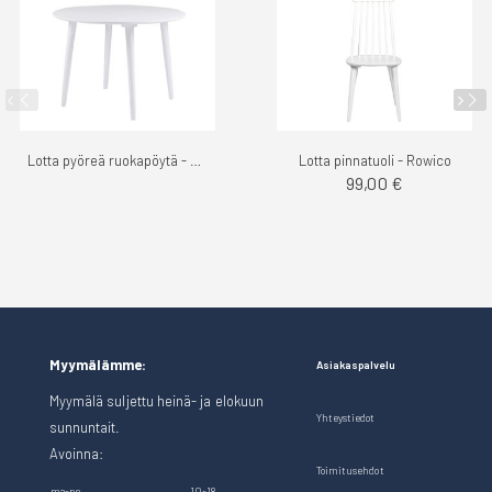
Lotta pyöreä ruokapöytä - Rowico
Lotta pinnatuoli - Rowico
99,00 €
Myymälämme:
Asiakaspalvelu
Myymälä suljettu heinä- ja elokuun
Yhteystiedot
sunnuntait.
Avoinna:
Toimitusehdot
ma-pe
10-18