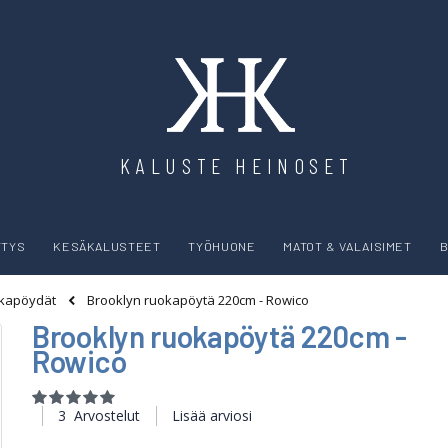
KALUSTE HEINOSET
YTYS
KESÄKALUSTEET
TYÖHUONE
MATOT & VALAISIMET
B
Brooklyn ruokapöytä 220cm - Rowico
okapöydät
Brooklyn ruokapöytä 220cm -
Rowico
Rating:
100
100
% of
3
Arvostelut
Lisää arviosi