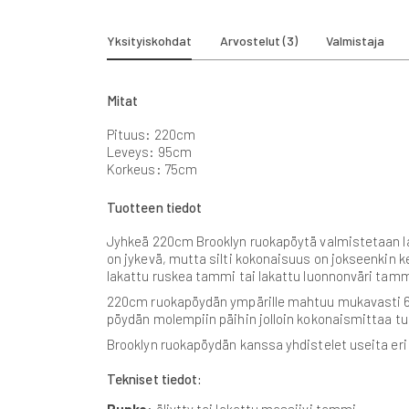
beginning
of
the
Yksityiskohdat
Arvostelut
3
Valmistaja
images
gallery
Mitat
Pituus: 220cm
Leveys: 95cm
Korkeus: 75cm
Tuotteen tiedot
Jyhkeä 220cm Brooklyn ruokapöytä valmistetaan l
on jykevä, mutta silti kokonaisuus on jokseenkin 
lakattu ruskea tammi tai lakattu luonnonväri tamm
220cm ruokapöydän ympärille mahtuu mukavasti 6-8 ru
pöydän molempiin päihin jolloin kokonaismittaa tu
Brooklyn ruokapöydän kanssa yhdistelet useita eri 
Tekniset tiedot: