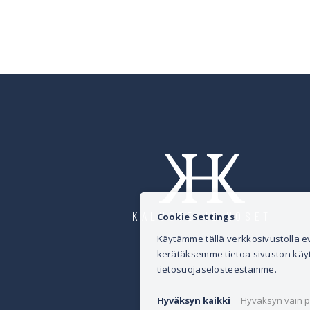
KALUSTE HEINOSET
Cookie Settings
Käytämme tällä verkkosivustolla
kerätäksemme tietoa sivuston käytös
tietosuojaselosteestamme.
Hyväksyn kaikki
Hyväksyn vain p