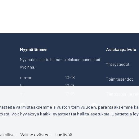
Asiakaspalvelu
Myymälämme:
Myymälä suljettu heinä- ja elokuun sunnuntait.
Yhteystiedot
Avoinna:
ma-pe
10-18
Toimitusehdot
la
10-16
su
12-16
Tietosuoja- ja rek
Soita Heinosille!
Puhelintilaukset
 evästeitä varmistaaksemme sivuston toimivuuden, parantaaksemme k
tä. Voit hyväksyä kaikki evästeet tai hallita asetuksia. Lisätietoja löy
040 528 1124
044 3001 399
akolliset
Valitse evästeet
Lue lisää