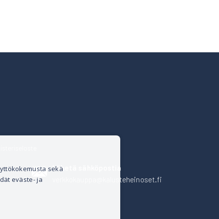
isteriseloste
Lähetä sähköpostia
äyttökokemusta sekä
verkkokauppa@kalusteheinoset.fi
dät eväste- ja