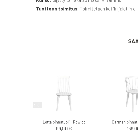
Runko
: öljytty tai lakattu massiivi tammi.
Tuotteen toimitus:
Toimitetaan kotiin jalat irral
SAA
Lotta pinnatuoli - Rowico
Carmen pinnatu
99,00 €
139,0