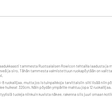
aadukkaasti tammesta Ruotsalaisen Rowicon tehtailla laadusta ja m
keveä ja siro. Tähän tammesta valmistettuun ruokapöytään on valitta
i.
okailijaa, mutta jos istuinpaikkoja tarvittaisiin silti lisää niin pöy
lee huikeat 320cm. Näin pöydän ympärille mahtuu jopa 12 ruokailijaa
tyylisiä tuoleja niinkuin kuvista näkee, rakenna siis juuri omaan kot