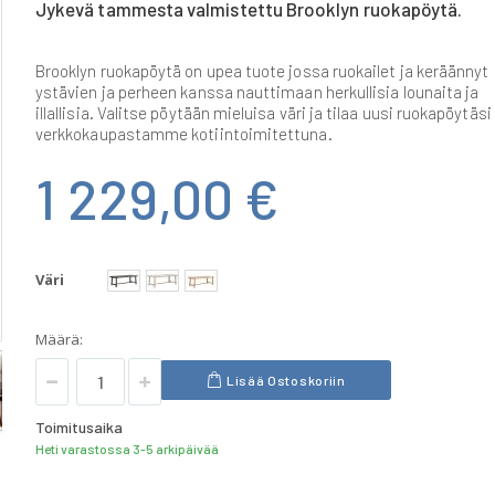
Jykevä tammesta valmistettu Brooklyn ruokapöytä.
Brooklyn ruokapöytä on upea tuote jossa ruokailet ja keräännyt
ystävien ja perheen kanssa nauttimaan herkullisia lounaita ja
illallisia. Valitse pöytään mieluisa väri ja tilaa uusi ruokapöytäsi
verkkokaupastamme kotiintoimitettuna.
1 229,00 €
Väri
Määrä:
Lisää Ostoskoriin
Toimitusaika
Heti varastossa 3-5 arkipäivää