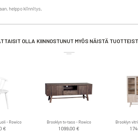
laan, helppo kiinnitys.
TTAISIT OLLA KIINNOSTUNUT MYÖS NÄISTÄ TUOTTEIS
oli - Rowico
Brooklyn tv-taso - Rowico
0 €
1 099,00 €
1 7