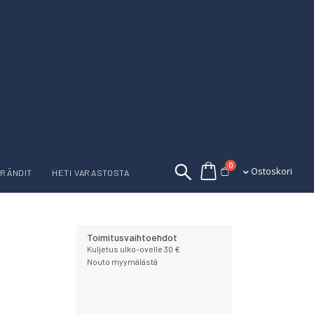
tuotetta
0
Ostoskori
Ostoskori
RÄNDIT
HETI VARASTOSTA
Toimitusvaihtoehdot
Kuljetus ulko-ovelle 30 €
Nouto myymälästä