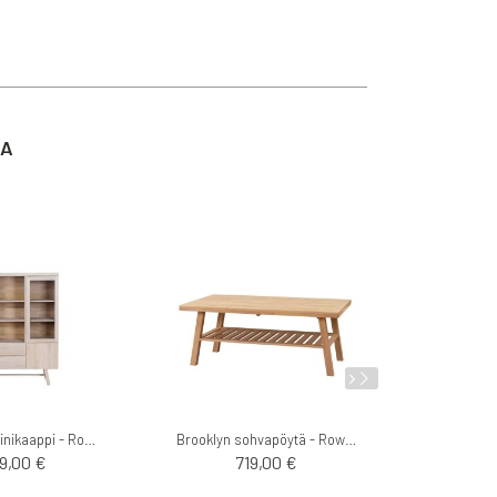
TA
Brooklyn vitriinikaappi - Rowico
Brooklyn sohvapöytä - Rowico
49,00 €
719,00 €
1