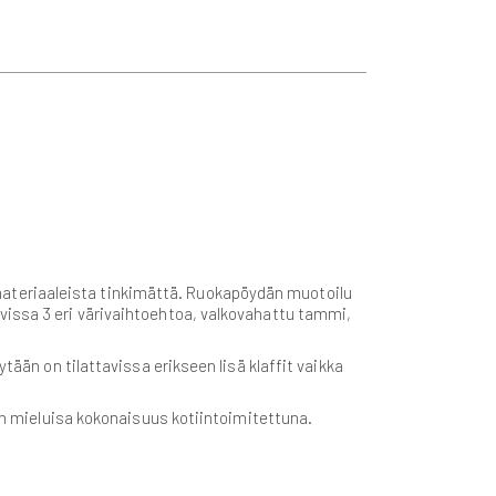
ateriaaleista tinkimättä. Ruokapöydän muotoilu
vissa 3 eri värivaihtoehtoa, valkovahattu tammi,
tään on tilattavissa erikseen lisä klaffit vaikka
.
iin mieluisa kokonaisuus kotiintoimitettuna.