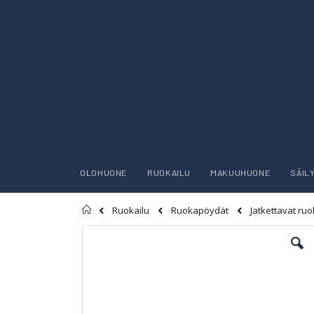
OLOHUONE
RUOKAILU
MAKUUHUONE
SÄIL
Etusivu
Ruokailu
Ruokapöydät
Jatkettavat ru
Skip
to
the
end
of
the
images