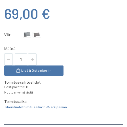
69,00 €
Väri
Määrä:
Lisää Ostoskoriin
Toimitusvaihtoehdot
Postipaketti 9 €
Nouto myymälästä
Toimitusaika
Tilaustuote toimitusaika 10-15 arkipäivää