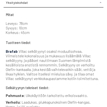
Yksityiskohdat
Mitat
Leveys: 78cm
Syvyys: 10cm
Korkeus: 45cm
Tuotteen tiedot
Brafab
Villac selkätyynyt osaksi moduulisohvaa.
Viimeistele kokonaisuus ja mukavuus lisäämällä Villac
selkätyyny, ja pääset nauttimaan Suomen lämpimistä
kesäilloista enstistä rennommin. Selkätyyny on verhoiltu
Olefin-kankaalla, joka kestää vaihtelevatkin säät, vettä ja
likaa hylkien. Valitse itsellesi mieluisa sävy, ja tilaa omat
Villac selkätyynyt verkkokaupastamme kotiin toimitettuna.
Selkätyynyn tekniset tiedot:
Pehmuste:
Ulkokäyttöön tarkoitettu erikoisvaahto.
Verhoilu:
Laadukas, piukkapunoksinen Olefin-kangas.
Home- ja UV-suojattu.