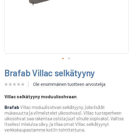
Skip
Brafab Villac selkätyyny
to
the
beginning
Ole ensimmäinen tuotteen arvostelija
of
the
Villac selkätyyny moduulisohvaan
images
gallery
Brafab
Villac moduulisohvan selkätyyny, jolla lisäät
mukavuutta ja viimeistelet ulkosohvasi. Villac tuoteperheen
ulkosohvat saa rakentaa osista juuri sinulle sopivaksi. Valitse
itsellesi mieluisa sävy, ja tilaa omat Villac selkätyynyt
verkkokaupastamme kotiin toimitettuna.