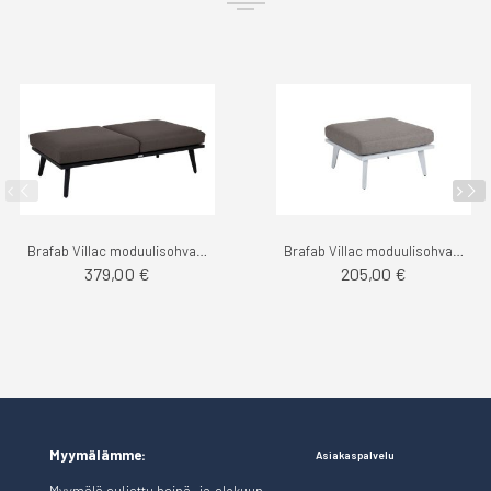
Brafab Villac moduulisohva 2-ist. osa
Brafab Villac moduulisohvan 1-ist. osa
379,00 €
205,00 €
Myymälämme:
Asiakaspalvelu