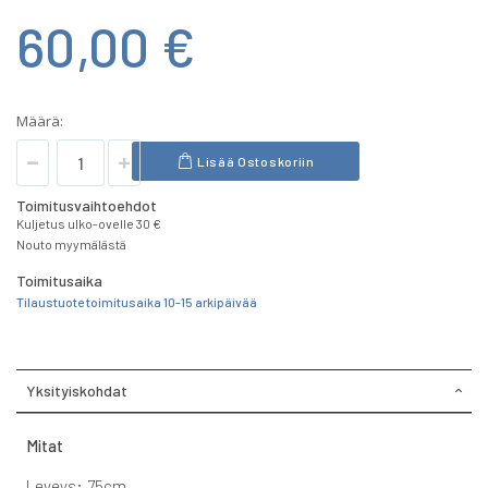
60,00 €
Määrä:
Lisää Ostoskoriin
Toimitusvaihtoehdot
Kuljetus ulko-ovelle 30 €
Nouto myymälästä
Toimitusaika
Tilaustuote toimitusaika 10-15 arkipäivää
Yksityiskohdat
Mitat
Leveys: 75cm