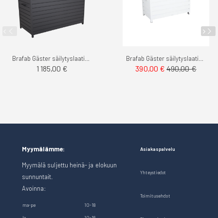
Brafab Gäster säilytyslaatikko iso
Brafab Gäster säilytyslaatikko pieni
1 185,00 €
390,00 €
490,00 €
Myymälämme:
Asiakaspalvelu
Myymälä suljettu heinä- ja elokuun
Yhteystiedot
sunnuntait.
Avoinna:
Toimitusehdot
ma-pe
10-18
la
10-16