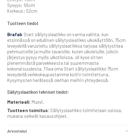
Syvyys: 55cm
Korkeus: 52cm
Tuotteen tiedot
Brafab
Start säilytyslaatikko on varma valinta, kun
etsinnässä on edullinen säilytyslaatikko ulkokäyttöön. 75cm
leveydellä varusteltu säilytyslaatikkoa tarjoaa säilytystilaa
pehmusteille ja muille tavaroille, kuten ulkoleluille, jolloin
järjestys pysyy myös ulkotiloissa, oli kyse sitten
pienemmästä parvekkeesta tai suuremmasta
kokonaisuudesta. Tilaa oma Start säilytyslaatikko 75cm
leveydellä verkkokaupastamme kotiin toimitettuna.
Kysymysten herätessä olethan meihin yhteydessä.
Säilytyslaatikon tekniset tiedot:
Materiaali:
Muovi.
Tuotteen toimitus:
Säilytyslaatikko toimitetaan osissa,
mukana selkeät kasausohjeet.
Arvostelut