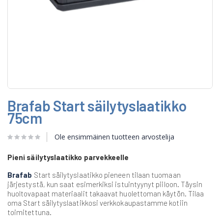
Skip
Brafab Start säilytyslaatikko
to
the
75cm
beginning
of
Ole ensimmäinen tuotteen arvostelija
the
images
gallery
Pieni säilytyslaatikko parvekkeelle
Brafab
Start säilytyslaatikko pieneen tilaan tuomaan
järjestystä, kun saat esimerkiksi istuintyynyt piiloon. Täysin
huoltovapaat materiaalit takaavat huolettoman käytön. Tilaa
oma Start säilytyslaatikkosi verkkokaupastamme kotiin
toimitettuna.