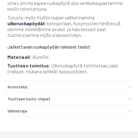
oma Lomma kapea ruokapöytä ulos verkkokaupastamme
kotiin toimitettuna.
Tutustu myös muihin laajan valikoimamma
ulkoruokapöydät
-kategoriaan. Kysymysten herätessä
olemme mielellämme avuksi, ja halutessasi saat
tuotteistamme myös videoesittelyn.
Jatkettavan ruokapöydän tekniset tiedot:
Materiaali:
Alumiini.
Tuotteen toimitus:
Ulkoruokapöytä toimitetaan jalat
irrallaan, mukana selkeät kasauoshjeet.
Arvostelut
Tuotteen hoito-ohjeet
Valmistaja