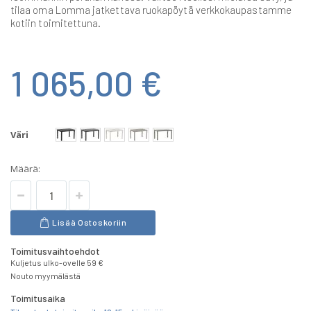
tilaa oma Lomma jatkettava ruokapöytä verkkokaupastamme
kotiin toimitettuna.
1 065,00 €
Väri
Määrä:
Lisää Ostoskoriin
Toimitusvaihtoehdot
Kuljetus ulko-ovelle 59 €
Nouto myymälästä
Toimitusaika