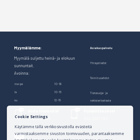
Myymälämme:
Asiakaspalvelu
Myymälä suljettu heinä- ja elokuun
Yhteystiedot
sunnuntait.
Avoinna:
Toimitusehdot
ma-pe
10-18
la
10-16
Tietosuoja- ja
su
12-16
rekisteriseloste
Soita Heinosille!
Puhelintilaukset
Cookie Settings
040 528 1124
044 3001 399
Käytämme tällä verkkosivustolla evästeitä
varmistaaksemme sivuston toimivuuden, parantaaksemme
Lähetä sähköpostia