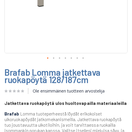
Skip
Brafab Lomma jatkettava
to
the
ruokapöytä 128/187cm
beginning
of
Ole ensimmäinen tuotteen arvostelija
the
images
gallery
Jatkettava ruokapöytä ulos huoltovapailla materiaaleilla
Brafab
Lomma tuoteperheestä löydät erikokoiset
ulkoruokapöydät jatkomekanismeilla. Jatkettava ruokapöytä
tuo joustavuutta ulkotiloihin, ja voit tarvittaessa ruokailla
isommankin porukan kanssa. Valitse itsellesi mieluisa sävy, ja