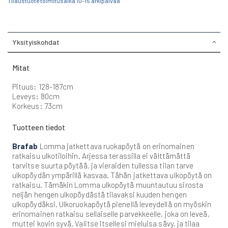
Tilaustuote toimitusaika 10-15 arkipäivää
Yksityiskohdat
Mitat
Pituus: 128-187cm
Leveys: 80cm
Korkeus: 73cm
Tuotteen tiedot
Brafab
Lomma jatkettava ruokapöytä on erinomainen
ratkaisu ulkotiloihin. Arjessa terassilla ei välttämättä
tarvitse suurta pöytää, ja vieraiden tullessa tilan tarve
ulkopöydän ympärillä kasvaa. Tähän jatkettava ulkopöytä on
ratkaisu. Tämäkin Lomma ulkopöytä muuntautuu sirosta
neljän hengen ulkopöydästä tilavaksi kuuden hengen
ulkopöydäksi. Ulkoruokapöytä pienellä leveydellä on myöskin
erinomainen ratkaisu sellaiselle parvekkeelle, joka on leveä,
muttei kovin syvä. Valitse itsellesi mieluisa sävy, ja tilaa