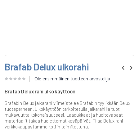
Skip
Brafab Delux ulkorahi
to
the
beginning
Ole ensimmäinen tuotteen arvostelija
of
the
Brafab Delux rahi ulkokäyttöön
images
gallery
Brafabin Delux jalkarahi viimeistelee Brafabin tyylikkään Delux
tuoteperheen. Ulkokäyttöön tarkoitetulla jalkarahilla tuot
mukavuutta kokonaisuuteesi. Laadukkaat ja huoltovapaat
materiaalit takaa huolettomat kesäpäivät. Tilaa Delux rahi
verkkokaupastamme kotiin toimitettuna.