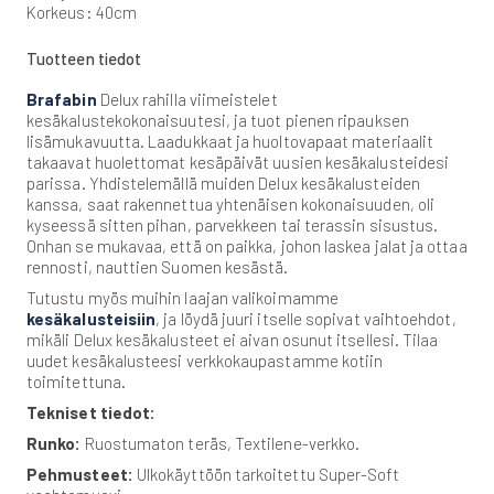
Korkeus: 40cm
Tuotteen tiedot
Brafabin
Delux rahilla viimeistelet
kesäkalustekokonaisuutesi, ja tuot pienen ripauksen
lisämukavuutta. Laadukkaat ja huoltovapaat materiaalit
takaavat huolettomat kesäpäivät uusien kesäkalusteidesi
parissa. Yhdistelemällä muiden Delux kesäkalusteiden
kanssa, saat rakennettua yhtenäisen kokonaisuuden, oli
kyseessä sitten pihan, parvekkeen tai terassin sisustus.
Onhan se mukavaa, että on paikka, johon laskea jalat ja ottaa
rennosti, nauttien Suomen kesästä.
Tutustu myös muihin laajan valikoimamme
kesäkalusteisiin
, ja löydä juuri itselle sopivat vaihtoehdot,
mikäli Delux kesäkalusteet ei aivan osunut itsellesi. Tilaa
uudet kesäkalusteesi verkkokaupastamme kotiin
toimitettuna.
Tekniset tiedot:
Runko:
Ruostumaton teräs, Textilene-verkko.
Pehmusteet:
Ulkokäyttöön tarkoitettu Super-Soft