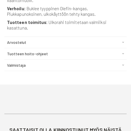
vaahtomuovi.
Verhoilu:
Buklee tyyppinen Olefin-kangas.
Piukkapunoksinen, ulkokäyttöön tehty kangas.
Tuotteen toimitus:
Ulkorahi toimitetaan valmiiksi
kasattuna.
Arvostelut
Tuotteen hoito-ohjeet
Valmistaja
SAATTAISIT OLLA KIINNOSTUNUT MYÖS NÄISTÄ