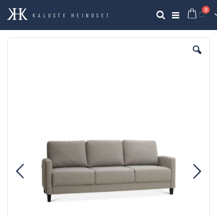
tuo
0
Ost
Haku
KALUSTE HEINOSET
Skip
to
the
end
of
the
images
gallery