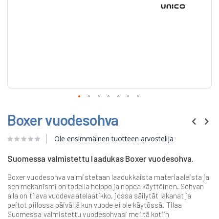
Skip
Boxer vuodesohva
to
the
beginning
Ole ensimmäinen tuotteen arvostelija
of
the
Suomessa valmistettu laadukas Boxer vuodesohva.
images
gallery
Boxer vuodesohva valmistetaan laadukkaista materiaaleista ja
sen mekanismi on todella helppo ja nopea käyttöinen. Sohvan
alla on tilava vuodevaatelaatikko, jossa säilytät lakanat ja
peitot piilossa päivällä kun vuode ei ole käytössä. Tilaa
Suomessa valmistettu vuodesohvasi meiltä kotiin