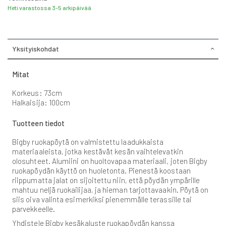
Heti varastossa 3-5 arkipäivää
Yksityiskohdat
Mitat
Korkeus: 73cm
Halkaisija: 100cm
Tuotteen tiedot
Bigby ruokapöytä on valmistettu laadukkaista
materiaaleista, jotka kestävät kesän vaihtelevatkin
olosuhteet. Alumiini on huoltovapaa materiaali, joten Bigby
ruokapöydän käyttö on huoletonta. Pienestä koostaan
riippumatta jalat on sijoitettu niin, että pöydän ympärille
mahtuu neljä ruokailijaa, ja hieman tarjottavaakin. Pöytä on
siis oiva valinta esimerkiksi pienemmälle terassille tai
parvekkeelle.
Yhdistele Bigby kesäkaluste ruokapöydän kanssa