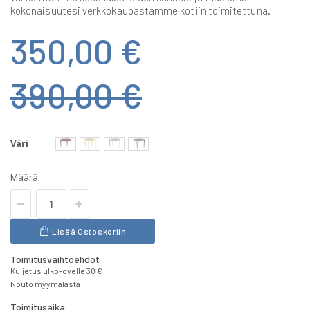
kokonaisuutesi verkkokaupastamme kotiin toimitettuna.
350,00 €
390,00 €
Väri
Määrä:
Lisää Ostoskoriin
Toimitusvaihtoehdot
Kuljetus ulko-ovelle 30 €
Nouto myymälästä
Toimitusaika