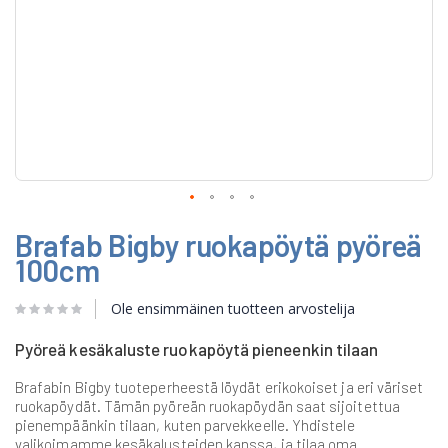
Skip
Brafab Bigby ruokapöytä pyöreä
to
the
100cm
beginning
of
Ole ensimmäinen tuotteen arvostelija
the
images
gallery
Pyöreä kesäkaluste ruokapöytä pieneenkin tilaan
Brafabin Bigby tuoteperheestä löydät erikokoiset ja eri väriset
ruokapöydät. Tämän pyöreän ruokapöydän saat sijoitettua
pienempäänkin tilaan, kuten parvekkeelle. Yhdistele
valikoimamme kesäkalusteiden kanssa, ja tilaa oma