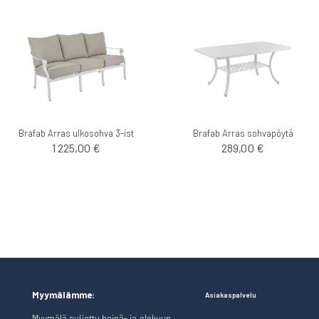
Brafab Arras ulkosohva 3-ist
Brafab Arras sohvapöytä
1 225,00 €
289,00 €
Myymälämme:
Asiakaspalvelu
Myymälä suljettu heinä- ja elokuun