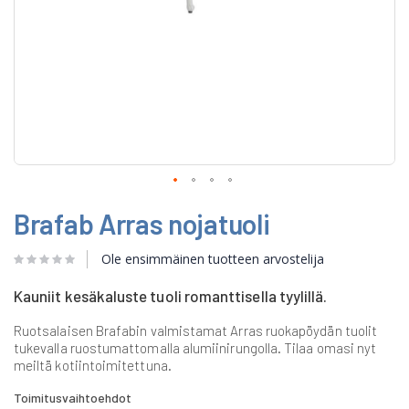
Skip
Brafab Arras nojatuoli
to
the
beginning
Ole ensimmäinen tuotteen arvostelija
of
the
Kauniit kesäkaluste tuoli romanttisella tyylillä.
images
gallery
Ruotsalaisen Brafabin valmistamat Arras ruokapöydän tuolit
tukevalla ruostumattomalla alumiinirungolla. Tilaa omasi nyt
meiltä kotiintoimitettuna.
Toimitusvaihtoehdot