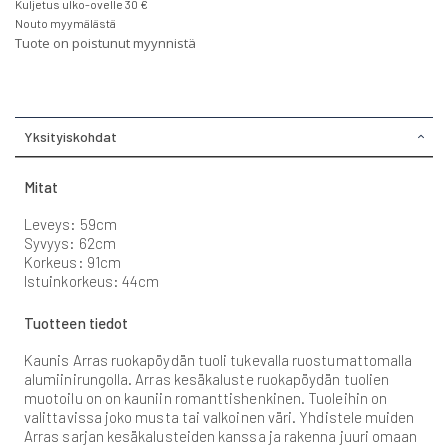
Kuljetus ulko-ovelle 30 €
Nouto myymälästä
Tuote on poistunut myynnistä
Yksityiskohdat
Mitat
Leveys: 59cm
Syvyys: 62cm
Korkeus: 91cm
Istuinkorkeus: 44cm
Tuotteen tiedot
Kaunis Arras ruokapöydän tuoli tukevalla ruostumattomalla
alumiinirungolla. Arras kesäkaluste ruokapöydän tuolien
muotoilu on on kauniin romanttishenkinen. Tuoleihin on
valittavissa joko musta tai valkoinen väri. Yhdistele muiden
Arras sarjan kesäkalusteiden kanssa ja rakenna juuri omaan