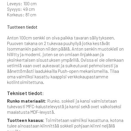
Leveys: 100 cm
Syvyys: 49 cm
Korkeus: 81 cm
Tuotteen tiedot
Anton 100cm senkki on oiva paikka tavaran säilytykseen.
Puuoven takana on 2 tukevaa puuhyllyä jotka kestävät
isommankin painon niiden päällä. Anton senkin muotokieli on
hillitty ja moderni, joten se on omiaan linjakkaan ja
yksinkertaisen sisustuksen ympärillä. Ovissa ei ole ollenkaan
vetimiä vaan ovet aukeavat ja sulkeutuvat pehmoisesti ja
äänettömästi laadukkailla Push-open mekanismeilla. Tilaa
oma valmiiksi kasattu kaappisi verkkokaupastamme
kotiintoimitettuna.
Tekniset tiedot:
Runko materiaalit:
Runko, sokkeli ja kansi valmistetaan
tukevasti MFC-kalustelevystä ja kansi sekä ovet valkoiseksi
maalatusta MDF-levystä.
Tuotteen kasaus:
Toimitetaan valmiiksi kasattuna, kotona
tulee ainoastaan kiinnittää sokkeli pohjaan kiinni neljällä