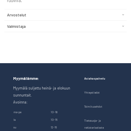
ruuvilla.
Arvostelut
Valmistaja
Myymälämme:
Asiakaspalvelu
Myymälä suljettu heinä- ja elokuun
Yhteystiedot
sunnuntait.
Avoinna:
Toimitusehdot
ma-pe
10-18
la
10-16
Tietosuoja- ja
su
12-16
rekisteriseloste