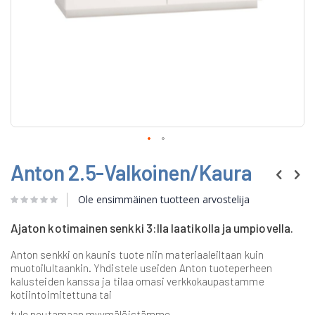
Skip
Anton 2.5-Valkoinen/Kaura
to
the
beginning
Ole ensimmäinen tuotteen arvostelija
of
the
Ajaton kotimainen senkki 3:lla laatikolla ja umpiovella.
images
gallery
Anton senkki on kaunis tuote niin materiaaleiltaan kuin
muotoilultaankin. Yhdistele useiden Anton tuoteperheen
kalusteiden kanssa ja tilaa omasi verkkokaupastamme
kotiintoimitettuna tai
tule noutamaan myymälöistämme.