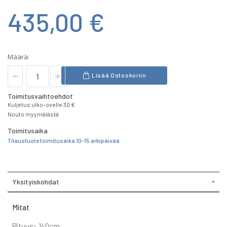
435,00 €
Määrä:
Lisää Ostoskoriin
Toimitusvaihtoehdot
Kuljetus ulko-ovelle 30 €
Nouto myymälästä
Toimitusaika
Tilaustuote toimitusaika 10-15 arkipäivää
Yksityiskohdat
Mitat
Pituus: 140cm