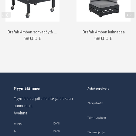
Brafab Ambon sohvapöytä neliö
Brafab Ambon kulmaosa
390,00 €
590,00 €
Myymälämme:
Asiakaspalvelu
Myymälä suljettu heinä- ja elokuun
Yhteystiedot
sunnuntait.
Avoinna:
Toimitusehdot
ma-pe
10-18
la
10-16
Tietosuoja- ja