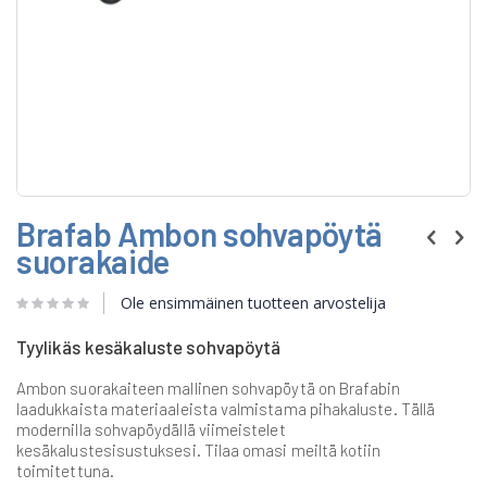
Skip
Brafab Ambon sohvapöytä
to
the
suorakaide
beginning
of
Ole ensimmäinen tuotteen arvostelija
the
images
gallery
Tyylikäs kesäkaluste sohvapöytä
Ambon suorakaiteen mallinen sohvapöytä on Brafabin
laadukkaista materiaaleista valmistama pihakaluste. Tällä
modernilla sohvapöydällä viimeistelet
kesäkalustesisustuksesi. Tilaa omasi meiltä kotiin
toimitettuna.