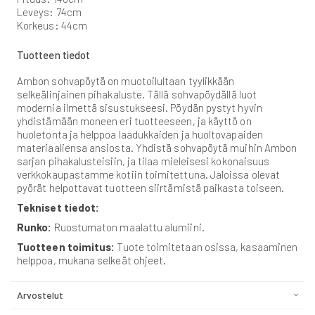
Leveys: 74cm
Korkeus: 44cm
Tuotteen tiedot
Ambon sohvapöytä on muotoilultaan tyylikkään
selkeälinjainen pihakaluste. Tällä sohvapöydällä luot
modernia ilmettä sisustukseesi. Pöydän pystyt hyvin
yhdistämään moneen eri tuotteeseen, ja käyttö on
huoletonta ja helppoa laadukkaiden ja huoltovapaiden
materiaaliensa ansiosta. Yhdistä sohvapöytä muihin Ambon
sarjan pihakalusteisiin, ja tilaa mieleisesi kokonaisuus
verkkokaupastamme kotiin toimitettuna. Jaloissa olevat
pyörät helpottavat tuotteen siirtämistä paikasta toiseen.
Tekniset tiedot:
Runko:
Ruostumaton maalattu alumiini.
Tuotteen toimitus:
Tuote toimitetaan osissa, kasaaminen
helppoa, mukana selkeät ohjeet.
Arvostelut