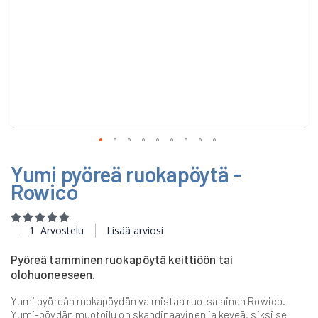
Skip
Yumi pyöreä ruokapöytä -
to
the
Rowico
beginning
of
Rating:
the
100
100
% of
1
Arvostelu
Lisää arviosi
images
gallery
Pyöreä tamminen ruokapöytä keittiöön tai
olohuoneeseen.
Yumi pyöreän ruokapöydän valmistaa ruotsalainen Rowico.
Yumi-pöydän muotoilu on skandinaavinen ja keveä, siksi se