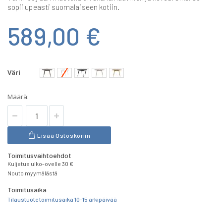
sopii upeasti suomalaiseen kotiin.
589,00 €
Väri
Määrä:
Lisää Ostoskoriin
Toimitusvaihtoehdot
Kuljetus ulko-ovelle 30 €
Nouto myymälästä
Toimitusaika
Tilaustuote toimitusaika 10-15 arkipäivää