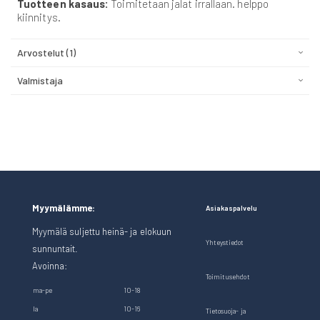
Tuotteen kasaus:
Toimitetaan jalat irrallaan. helppo
kiinnitys.
Arvostelut
1
Valmistaja
Myymälämme:
Asiakaspalvelu
Myymälä suljettu heinä- ja elokuun
Yhteystiedot
sunnuntait.
Avoinna:
Toimitusehdot
ma-pe
10-18
la
10-16
Tietosuoja- ja