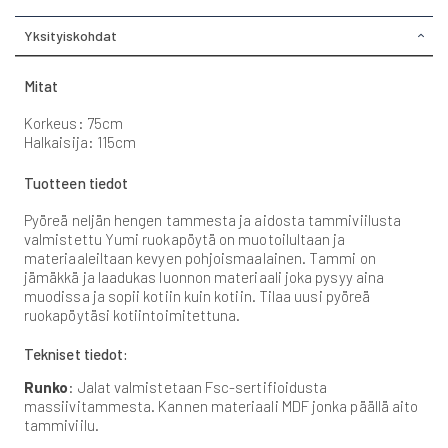
Yksityiskohdat
Mitat
Korkeus: 75cm
Halkaisija: 115cm
Tuotteen tiedot
Pyöreä neljän hengen tammesta ja aidosta tammiviilusta
valmistettu Yumi ruokapöytä on muotoilultaan ja
materiaaleiltaan kevyen pohjoismaalainen. Tammi on
jämäkkä ja laadukas luonnon materiaali joka pysyy aina
muodissa ja sopii kotiin kuin kotiin. Tilaa uusi pyöreä
ruokapöytäsi kotiintoimitettuna.
Tekniset tiedot:
Runko
: Jalat valmistetaan Fsc-sertifioidusta
massiivitammesta. Kannen materiaali MDF jonka päällä aito
tammiviilu.