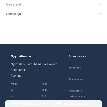
Arvostelut
Valmistaja
Myymälämme:
Asiakaspalvelu
Myymälä suljettu heinä- ja elokuun
Yhteystiedot
sunnuntait.
Avoinna:
Toimitusehdot
ma-pe
10-18
la
10-16
Tietosuoja- ja
su
12-16
rekisteriseloste
Soita Heinosille!
Puhelintilaukset