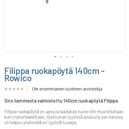
Skip
Filippa ruokapöytä 140cm -
to
the
Rowico
beginning
of
Ole ensimmäinen tuotteen arvostelija
the
images
gallery
Siro tammesta valmistettu 140cm ruokapöytä Filippa.
Filippa ruokapöytä on upea ja laadukas tuote niin muotoilultaan
kuin materiaaleiltaan. Ajattoman tyylinsä ansiosta sen kanssa
on helppo yhdistellä eri tyylisiä tuoleja.