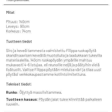
Mitat
Pituus: 140cm
Leveys: 90cm
Korkeus: 74cm
Tuotteen tiedot
Siro ja keveä tammesta valmistettu Filippa ruokapöytä
skandinaavisen keveällä muotoilulla ja laadukkaan tukevilla
materiaaleilla. 140cm ruokapöydän ympärille mahtuu
mukavasti 4-6 istujaa, eli reunoille neljä ja päätyihin vielä
lisätuolit. Valitse Filippa pöytään mieluisa väri ja tilaa uusi
pöytäsi verkkokaupastamme kotiintoimitettuna.
Tekniset tiedot:
Runko
: Öljyttyä massiivitammea.
Tuotteen kasaus:
Pöydän jalat tulee kiinnittää paikalleen
ruuvein.