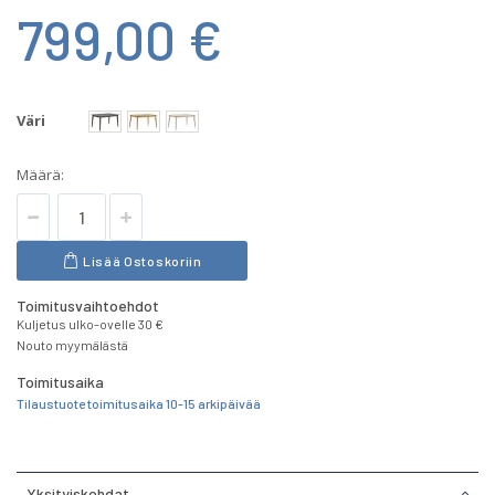
799,00 €
Väri
Määrä:
Lisää Ostoskoriin
Toimitusvaihtoehdot
Kuljetus ulko-ovelle 30 €
Nouto myymälästä
Toimitusaika
Tilaustuote toimitusaika 10-15 arkipäivää
Yksityiskohdat